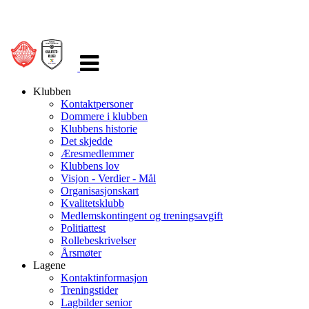
Veksle
navigasjon
Klubben
Kontaktpersoner
Dommere i klubben
Klubbens historie
Det skjedde
Æresmedlemmer
Klubbens lov
Visjon - Verdier - Mål
Organisasjonskart
Kvalitetsklubb
Medlemskontingent og treningsavgift
Politiattest
Rollebeskrivelser
Årsmøter
Lagene
Kontaktinformasjon
Treningstider
Lagbilder senior