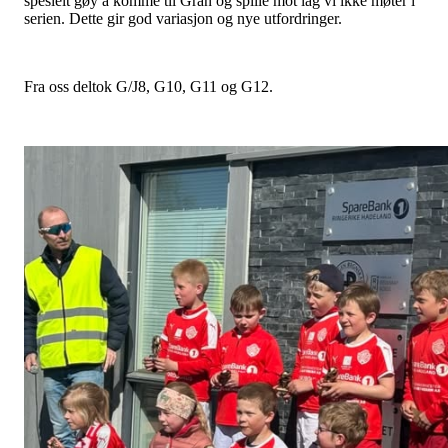
spesielt gøy å komme til Gran og spille mot lag vi ikke møter i
serien. Dette gir god variasjon og nye utfordringer.
Fra oss deltok G/J8, G10, G11 og G12.