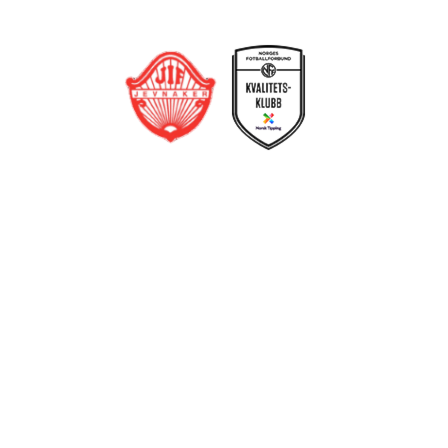
Jevnaker IF Fotball
Postboks 129, 3521 Jevnaker
Org. nr.: 971012951
leder@jif.no
Om Klubben