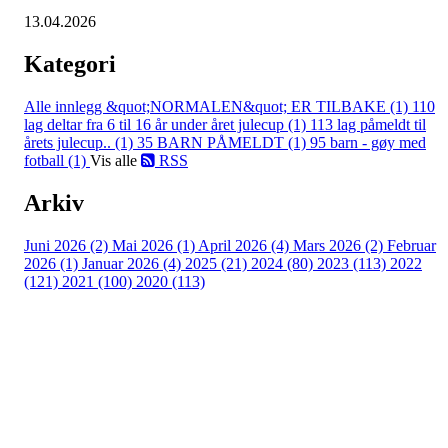
13.04.2026
Kategori
Alle innlegg
&quot;NORMALEN&quot; ER TILBAKE (1)
110
lag deltar fra 6 til 16 år under året julecup (1)
113 lag påmeldt til
årets julecup.. (1)
35 BARN PÅMELDT (1)
95 barn - gøy med
fotball (1)
Vis alle
RSS
Arkiv
Juni 2026 (2)
Mai 2026 (1)
April 2026 (4)
Mars 2026 (2)
Februar
2026 (1)
Januar 2026 (4)
2025 (21)
2024 (80)
2023 (113)
2022
(121)
2021 (100)
2020 (113)
Bli medlem i klubben!
Trykk her for innmelding