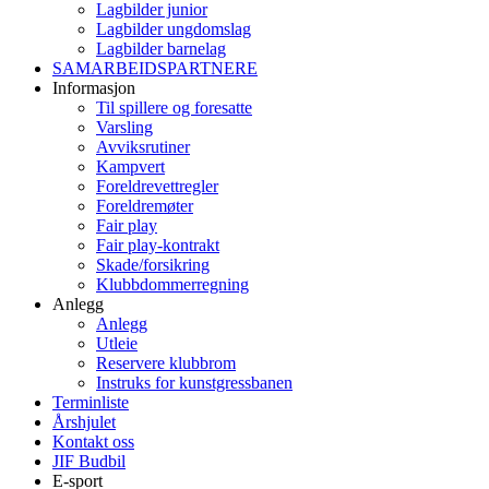
Lagbilder junior
Lagbilder ungdomslag
Lagbilder barnelag
SAMARBEIDSPARTNERE
Informasjon
Til spillere og foresatte
Varsling
Avviksrutiner
Kampvert
Foreldrevettregler
Foreldremøter
Fair play
Fair play-kontrakt
Skade/forsikring
Klubbdommerregning
Anlegg
Anlegg
Utleie
Reservere klubbrom
Instruks for kunstgressbanen
Terminliste
Årshjulet
Kontakt oss
JIF Budbil
E-sport