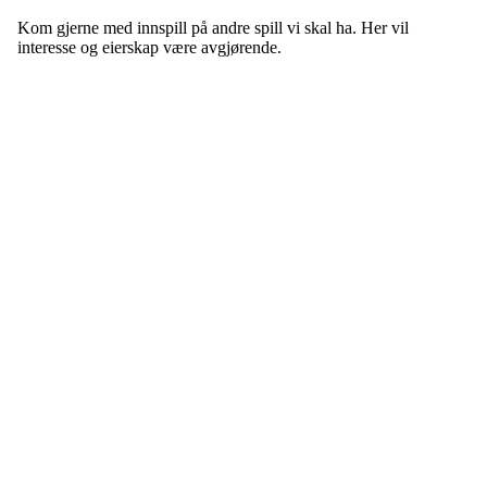
Kom gjerne med innspill på andre spill vi skal ha. Her vil
interesse og eierskap være avgjørende.
Bli medlem i klubben!
Trykk her for innmelding