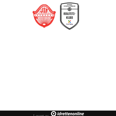
Jevnaker IF Fotball
Postboks 129, 3521 Jevnaker
Org. nr.: 971012951
leder@jif.no
Om Klubben
Om oss
Levert av