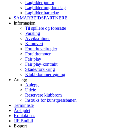
Lagbilder junior
Lagbilder ungdomslag
Lagbilder barnelag
SAMARBEIDSPARTNERE
Informasjon
Til spillere og foresatte
Varsling
Avviksrutiner
Kampvert
Foreldrevettregler
Foreldremøter
Fair play
Fair play-kontrakt
Skade/forsikring
Klubbdommerregning
Anlegg
Anlegg
Utleie
Reservere klubbrom
Instruks for kunstgressbanen
Terminliste
Årshjulet
Kontakt oss
JIF Budbil
E-sport