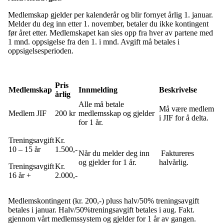
Medlemskap gjelder per kalenderår og blir fornyet årlig 1. januar.
Melder du deg inn etter 1. november, betaler du ikke kontingent
før året etter. Medlemskapet kan sies opp fra hver av partene med
1 mnd. oppsigelse fra den 1. i mnd. Avgift må betales i
oppsigelsesperioden.
Pris
Medlemskap
Innmelding
Beskrivelse
årlig
Alle må betale
Må være medlem
Medlem JIF
200 kr
medlemsskap og gjelder
i JIF for å delta.
for 1 år.
Treningsavgift
Kr.
10 – 15 år
1.500,-
Når du melder deg inn
Faktureres
og gjelder for 1 år.
halvårlig.
Treningsavgift
Kr.
16 år +
2.000,-
Medlemskontingent (kr. 200,-) pluss halv/50% treningsavgift
betales i januar. Halv/50%treningsavgift betales i aug. Fakt.
gjennom vårt medlemssystem og gjelder for 1 år av gangen.