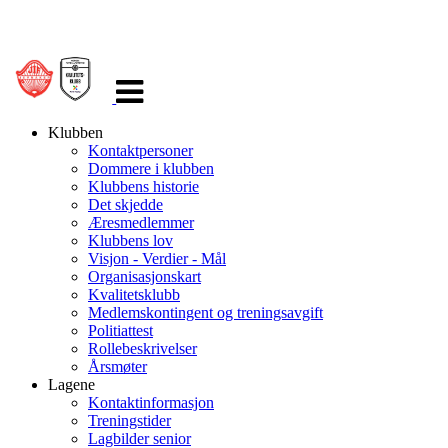
Veksle
navigasjon
Klubben
Kontaktpersoner
Dommere i klubben
Klubbens historie
Det skjedde
Æresmedlemmer
Klubbens lov
Visjon - Verdier - Mål
Organisasjonskart
Kvalitetsklubb
Medlemskontingent og treningsavgift
Politiattest
Rollebeskrivelser
Årsmøter
Lagene
Kontaktinformasjon
Treningstider
Lagbilder senior