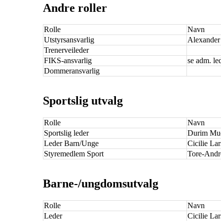
Andre roller
Rolle
Navn
Utstyrsansvarlig
Alexander
Trenerveileder
FIKS-ansvarlig
se adm. le
Dommeransvarlig
Sportslig utvalg
Rolle
Navn
Sportslig leder
Durim Muq
Leder Barn/Unge
Cicilie La
Styremedlem Sport
Tore-Andr
Barne-/ungdomsutvalg
Rolle
Navn
Leder
Cicilie La