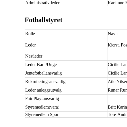
Administrativ leder
Karianne 
Fotballstyret
Rolle
Navn
Leder
Kjersti F
Nestleder
Leder Barn/Unge
Cicilie La
Jentefotballansvarlig
Cicilie La
Rekrutteringsansvarlig
Atle Nilse
Leder anleggsutvalg
Runar Ru
Fair Play-ansvarlig
Styremedlem(vara)
Britt Kari
Styremedlem Sport
Tore-Andr