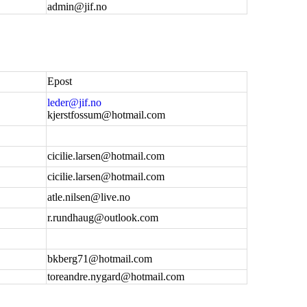
admin@jif.no
Epost
leder@jif.no
kjerstfossum@hotmail.com
cicilie.larsen@hotmail.com
cicilie.larsen@hotmail.com
atle.nilsen@live.no
r.rundhaug@outlook.com
bkberg71@hotmail.com
toreandre.nygard@hotmail.com