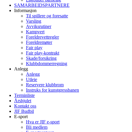
SAMARBEIDSPARTNERE
Informasjon
Til spillere og foresatte
Varsling
Avviksrutiner
Kampvert
Foreldrevettregler
Foreldremøter
Fair play
Fair play-kontrakt
Skade/forsikring
Klubbdommerregning
Anlegg
Anlegg
Utleie
Reservere klubbrom
Instruks for kunstgressbanen
Terminliste
Årshjulet
Kontakt oss
JIF Budbil
E-sport
Hva er JIF e-sport
Bli medlem