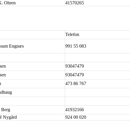
K. Ohren
41570265
Telefon
ossum Engnæs
991 55 083
rsen
93047479
rsen
93047479
n
473 86 767
ndhaug
n Berg
41932166
é Nygård
924 00 020