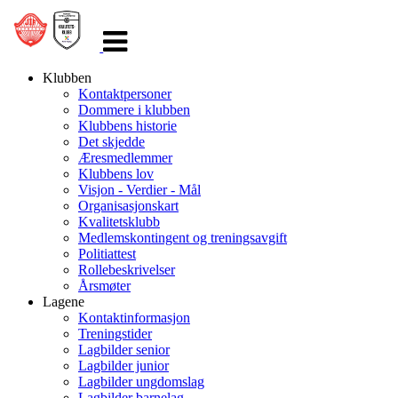
Veksle
navigasjon
Klubben
Kontaktpersoner
Dommere i klubben
Klubbens historie
Det skjedde
Æresmedlemmer
Klubbens lov
Visjon - Verdier - Mål
Organisasjonskart
Kvalitetsklubb
Medlemskontingent og treningsavgift
Politiattest
Rollebeskrivelser
Årsmøter
Lagene
Kontaktinformasjon
Treningstider
Lagbilder senior
Lagbilder junior
Lagbilder ungdomslag
Lagbilder barnelag