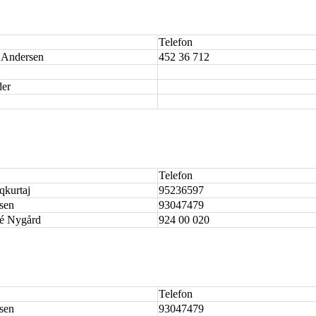
Telefon
 Andersen
452 36 712
der
Telefon
kurtaj
95236597
rsen
93047479
é Nygård
924 00 020
Telefon
rsen
93047479