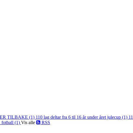
ER TILBAKE (1)
110 lag deltar fra 6 til 16 år under året julecup (1)
11
 fotball (1)
Vis alle
RSS