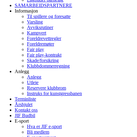
SAMARBEIDSPARTNERE
Informasjon
Til spillere og foresatte
Varsling
Avviksrutiner
Kampvert
Foreldrevettregler
Foreldremøter
Fair play
Fair play-kontrakt
Skade/forsikring
Klubbdommerregning
Anlegg
Anlegg
Utleie
Reservere klubbrom
Instruks for kunstgressbanen
Terminliste
Årshjulet
Kontakt oss
JIF Budbil
E-sport
Hva er JIF e-sport
Bli medlem