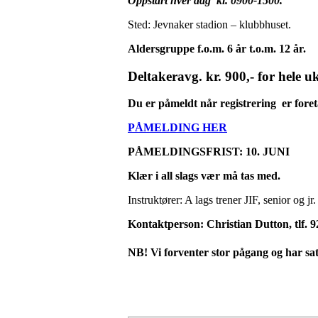
Oppstart hver dag kl. 0900-1500.
Sted: Jevnaker stadion – klubbhuset.
Aldersgruppe f.o.m. 6 år t.o.m. 12 år.
Deltakeravg. kr. 900,- for hele uke
Du er påmeldt når registrering er foret
PÅMELDING HER
PÅMELDINGSFRIST: 10. JUNI
Klær i all slags vær må tas med.
Instruktører: A lags trener JIF, senior og jr.
Kontaktperson: Christian Dutton, tlf. 
NB! Vi forventer stor pågang og har satt