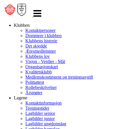
Veksle
navigasjon
Klubben
Kontaktpersoner
Dommere i klubben
Klubbens historie
Det skjedde
Æresmedlemmer
Klubbens lov
Visjon - Verdier - Mål
Organisasjonskart
Kvalitetsklubb
Medlemskontingent og treningsavgift
Politiattest
Rollebeskrivelser
Årsmøter
Lagene
Kontaktinformasjon
Treningstider
Lagbilder senior
Lagbilder junior
Lagbilder ungdomslag
Lagbilder barnelag