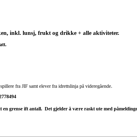
n, inkl. lunsj, frukt og drikke + alle aktiviteter.
att.
 spillere fra JIF samt elever fra idrettslinja på videregående.
92778494
 en grense ift antall. Det gjelder å være raskt ute med påmeldingen