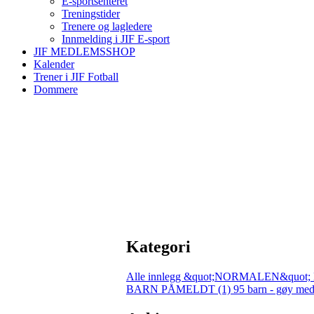
E-sportsenteret
Treningstider
Trenere og lagledere
Innmelding i JIF E-sport
JIF MEDLEMSSHOP
Kalender
Trener i JIF Fotball
Dommere
Kategori
Alle innlegg
&quot;NORMALEN&quot; 
BARN PÅMELDT (1)
95 barn - gøy med