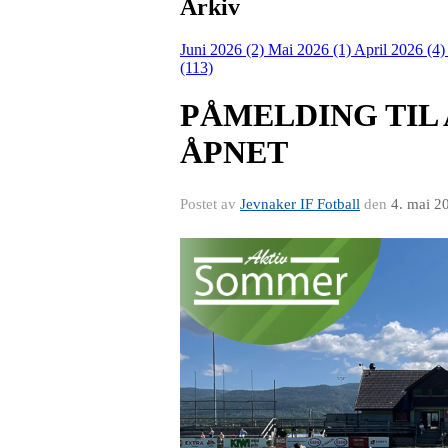
Arkiv
Juni 2026 (2)
Mai 2026 (1)
April 2026 (4
(113)
PÅMELDING TIL
ÅPNET
Postet av
Jevnaker IF Fotball
den
4. mai 2