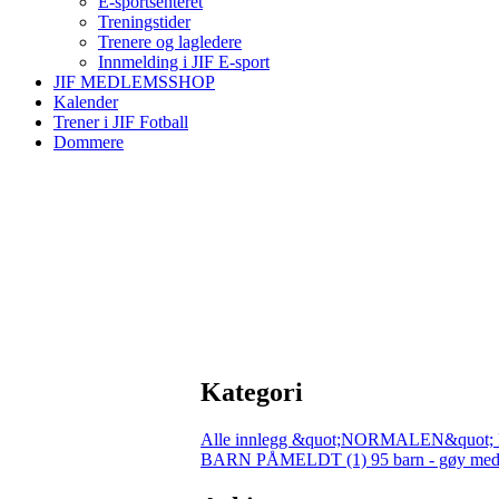
E-sportsenteret
Treningstider
Trenere og lagledere
Innmelding i JIF E-sport
JIF MEDLEMSSHOP
Kalender
Trener i JIF Fotball
Dommere
Kategori
Alle innlegg
&quot;NORMALEN&quot; 
BARN PÅMELDT (1)
95 barn - gøy med