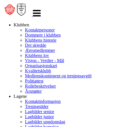
Veksle
navigasjon
Klubben
Kontaktpersoner
Dommere i klubben
Klubbens historie
Det skjedde
Æresmedlemmer
Klubbens lov
Visjon - Verdier - Mål
Organisasjonskart
Kvalitetsklubb
Medlemskontingent og treningsavgift
Politiattest
Rollebeskrivelser
Årsmøter
Lagene
Kontaktinformasjon
Treningstider
Lagbilder senior
Lagbilder junior
Lagbilder ungdomslag
Lagbilder barnelag