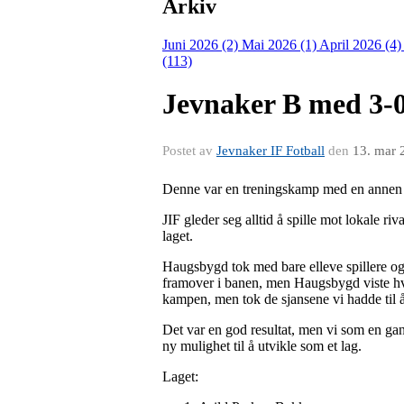
Arkiv
Juni 2026 (2)
Mai 2026 (1)
April 2026 (4
(113)
Jevnaker B med 3-0
Postet av
Jevnaker IF Fotball
den
13. mar 
Denne var en treningskamp med en annen f
JIF gleder seg alltid å spille mot lokale r
laget.
Haugsbygd tok med bare elleve spillere og 
framover i banen, men Haugsbygd viste hvor
kampen, men tok de sjansene vi hadde til å
Det var en god resultat, men vi som en gans
ny mulighet til å utvikle som et lag.
Laget: