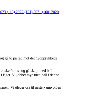
2023 (113)
2022 (121)
2021 (100)
2020
ent og gå to på rad mot det nyopprykkede
t ønske fra oss og gå skapt med ball
i laget. Vi jobbet mye uten ball i denne
sammen. Vi gleder oss til neste kamp og en