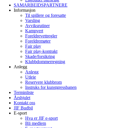
SAMARBEIDSPARTNERE
Informasjon
Til spillere og foresatte
Varsling
Avviksrutiner
Kampvert
Foreldrevettregler
Foreldremøter
Fair play
Fair play-kontrakt
Skade/forsikring
Klubbdommerregning
Anlegg
Anlegg
Utleie
Reservere klubbrom
Instruks for kunstgressbanen
Terminliste
Årshjulet
Kontakt oss
JIF Budbil
E-sport
Hva er JIF e-sport
Bli medlem