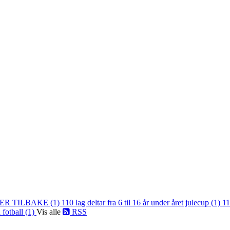
ER TILBAKE (1)
110 lag deltar fra 6 til 16 år under året julecup (1)
11
 fotball (1)
Vis alle
RSS