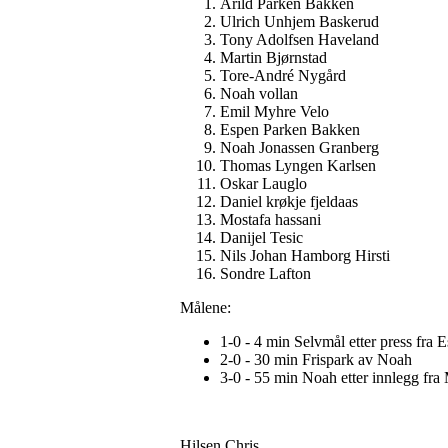
Arild Parken Bakken
Ulrich Unhjem Baskerud
Tony Adolfsen Haveland
Martin Bjørnstad
Tore-André Nygård
Noah vollan
Emil Myhre Velo
Espen Parken Bakken
Noah Jonassen Granberg
Thomas Lyngen Karlsen
Oskar Lauglo
Daniel krøkje fjeldaas
Mostafa hassani
Danijel Tesic
Nils Johan Hamborg Hirsti
Sondre Lafton
Målene:
1-0 - 4 min Selvmål etter press fra 
2-0 - 30 min Frispark av Noah
3-0 - 55 min Noah etter innlegg fra
Hilsen Chris