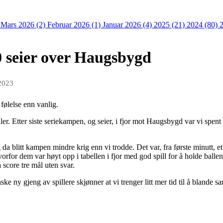
)
Mars 2026 (2)
Februar 2026 (1)
Januar 2026 (4)
2025 (21)
2024 (80)
 seier over Haugsbygd
2023
ølelse enn vanlig.
ivaler. Etter siste seriekampen, og seier, i fjor mot Haugsbygd var vi sp
da blitt kampen mindre krig enn vi trodde. Det var, fra første minutt, e
for dem var høyt opp i tabellen i fjor med god spill for å holde ballen 
 score tre mål uten svar.
ke ny gjeng av spillere skjønner at vi trenger litt mer tid til å blande 