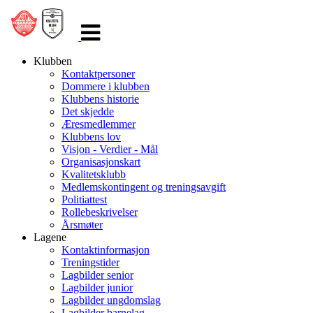
Veksle
navigasjon
Klubben
Kontaktpersoner
Dommere i klubben
Klubbens historie
Det skjedde
Æresmedlemmer
Klubbens lov
Visjon - Verdier - Mål
Organisasjonskart
Kvalitetsklubb
Medlemskontingent og treningsavgift
Politiattest
Rollebeskrivelser
Årsmøter
Lagene
Kontaktinformasjon
Treningstider
Lagbilder senior
Lagbilder junior
Lagbilder ungdomslag
Lagbilder barnelag