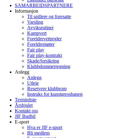
SAMARBEIDSPARTNERE
Informasjon
Til spillere og foresatte
Varsling
Avviksrutiner
Kampvert
Foreldrevettregler
Foreldremøter
Fair play
Fair play-kontrakt
Skade/forsikring
Klubbdommerregning
Anlegg
Anlegg
Utleie
Reservere klubbrom
Instruks for kunstgressbanen
Terminliste
Årshjulet
Kontakt oss
JIF Budbil
E-sport
Hva er JIF e-sport
Bli medlem