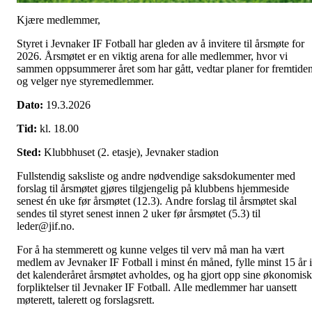
Kjære medlemmer,
Styret i Jevnaker IF Fotball har gleden av å invitere til årsmøte for
2026. Årsmøtet er en viktig arena for alle medlemmer, hvor vi
sammen oppsummerer året som har gått, vedtar planer for fremtide
og velger nye styremedlemmer.
Dato:
19.3.2026
Tid:
kl. 18.00
Sted:
Klubbhuset (2. etasje), Jevnaker stadion
Fullstendig saksliste og andre nødvendige saksdokumenter med
forslag til årsmøtet gjøres tilgjengelig på klubbens hjemmeside
senest én uke før årsmøtet (12.3). Andre forslag til årsmøtet skal
sendes til styret senest innen 2 uker før årsmøtet (5.3) til
leder@jif.no.
For å ha stemmerett og kunne velges til verv må man ha vært
medlem av Jevnaker IF Fotball i minst én måned, fylle minst 15 år i
det kalenderåret årsmøtet avholdes, og ha gjort opp sine økonomis
forpliktelser til Jevnaker IF Fotball. Alle medlemmer har uansett
møterett, talerett og forslagsrett.