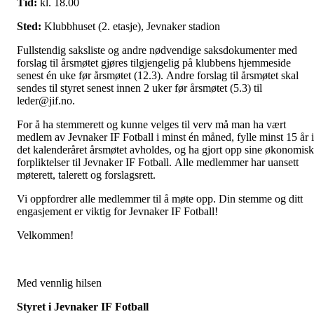
Tid:
kl. 18.00
Sted:
Klubbhuset (2. etasje), Jevnaker stadion
Fullstendig saksliste og andre nødvendige saksdokumenter med
forslag til årsmøtet gjøres tilgjengelig på klubbens hjemmeside
senest én uke før årsmøtet (12.3). Andre forslag til årsmøtet skal
sendes til styret senest innen 2 uker før årsmøtet (5.3) til
leder@jif.no.
For å ha stemmerett og kunne velges til verv må man ha vært
medlem av Jevnaker IF Fotball i minst én måned, fylle minst 15 år i
det kalenderåret årsmøtet avholdes, og ha gjort opp sine økonomis
forpliktelser til Jevnaker IF Fotball. Alle medlemmer har uansett
møterett, talerett og forslagsrett.
Vi oppfordrer alle medlemmer til å møte opp. Din stemme og ditt
engasjement er viktig for Jevnaker IF Fotball!
Velkommen!
Med vennlig hilsen
Styret i Jevnaker IF Fotball