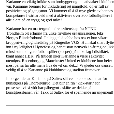
Karianne en viktig brikke som brobygger og initiativtaker i klubbe
vår. Karianne brenner for inkludering og mangfold, og er full av
positivitet og pågangsmot. Vi kommer til å få mye glede av hennes
kompetanse i vårt arbeid med å aktivisere over 300 fotballspillere i
alle aldre på en trygg og god måte!
Karianne har en mastergrad i idrettsvitenskap fra NTNU i
Trondheim og erfaring fra ulike frivillige organisasjoner, feks.
Norges Blindeforbund. I tillegg til å jobbe hos oss er hun vikar i
kroppsøvring og idrettsfag på Ringerike VGS. Hun skal snart flytte
inn i ny leilighet i Hønefoss og har et stort nettverk i vår region, ik
minst som tidligere fotballspiller (keeper) på ulike lag i distriktet,
blant annet HBK. På fritiden liker Karianne å være i aktivitet
utendørs. Rosenborg og Manchester United er klubbene hun heier
mest på, så får alle mene hva de vil om det...! Vi gleder oss uansett
veldig til å se Karianne på klubbhuset og stadion fremover.
I morgen deltar Karianne på Saltex sitt vedlikeholdsseminar for
kunstgress på Thorbjørnrud. Det blir en fin "kick-start" for
prosessen vi så vidt har påbegynt - skifte av dekke på
kunstgressbanen vår. Takk til Saltex for et spennende arrangement!