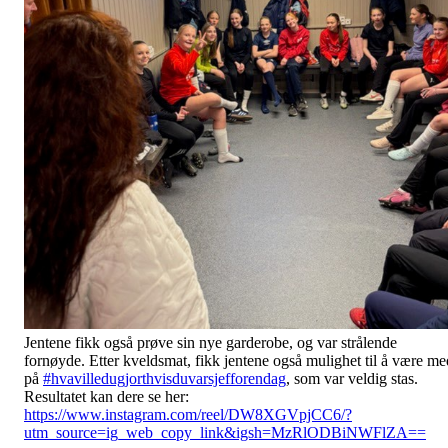
Jentene fikk også prøve sin nye garderobe, og var strålende
fornøyde. Etter kveldsmat, fikk jentene også mulighet til å være me
på
#hvavilledugjorthvisduvarsjefforendag
, som var veldig stas.
Resultatet kan dere se her:
https://www.instagram.com/reel/DW8XGVpjCC6/?
utm_source=ig_web_copy_link&igsh=MzRlODBiNWFlZA==