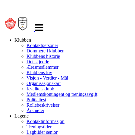
Veksle
navigasjon
Klubben
Kontaktpersoner
Dommere i klubben
Klubbens historie
Det skjedde
Æresmedlemmer
Klubbens lov
Visjon - Verdier - Mål
Organisasjonskart
Kvalitetsklubb
Medlemskontingent og treningsavgift
Politiattest
Rollebeskrivelser
Årsmøter
Lagene
Kontaktinformasjon
Treningstider
Lagbilder senior