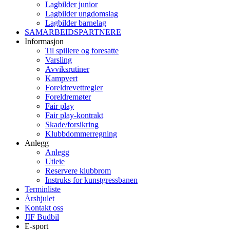
Lagbilder junior
Lagbilder ungdomslag
Lagbilder barnelag
SAMARBEIDSPARTNERE
Informasjon
Til spillere og foresatte
Varsling
Avviksrutiner
Kampvert
Foreldrevettregler
Foreldremøter
Fair play
Fair play-kontrakt
Skade/forsikring
Klubbdommerregning
Anlegg
Anlegg
Utleie
Reservere klubbrom
Instruks for kunstgressbanen
Terminliste
Årshjulet
Kontakt oss
JIF Budbil
E-sport