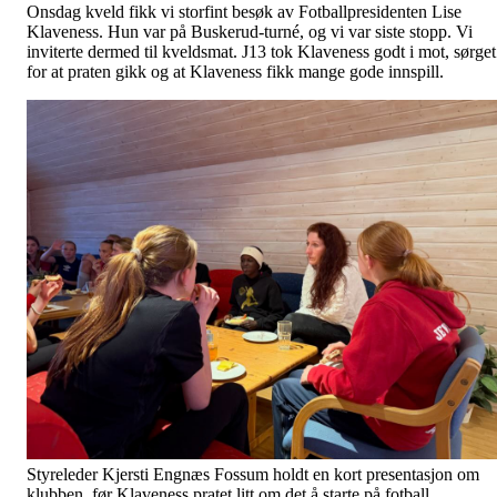
Onsdag kveld fikk vi storfint besøk av Fotballpresidenten Lise
Klaveness. Hun var på Buskerud-turné, og vi var siste stopp. Vi
inviterte dermed til kveldsmat. J13 tok Klaveness godt i mot, sørget
for at praten gikk og at Klaveness fikk mange gode innspill.
Styreleder Kjersti Engnæs Fossum holdt en kort presentasjon om
klubben, før Klaveness pratet litt om det å starte på fotball,