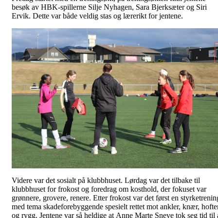
besøk av HBK-spillerne Silje Nyhagen, Sara Bjerksæter og Siri
Ervik. Dette var både veldig stas og lærerikt for jentene.
Videre var det sosialt på klubbhuset. Lørdag var det tilbake til
klubbhuset for frokost og foredrag om kosthold, der fokuset var
grønnere, grovere, renere. Etter frokost var det først en styrketrenin
med tema skadeforebyggende spesielt rettet mot ankler, knær, hofte
og rygg. Jentene var så heldige at Anne Marte Sneve tok seg tid til 