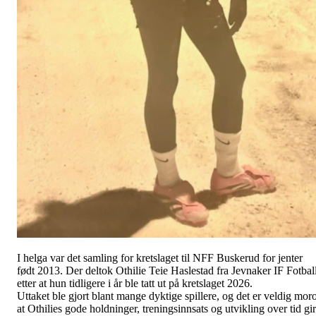
I helga var det samling for kretslaget til NFF Buskerud for jenter
født 2013. Der deltok Othilie Teie Haslestad fra Jevnaker IF Fotball
etter at hun tidligere i år ble tatt ut på kretslaget 2026.
Uttaket ble gjort blant mange dyktige spillere, og det er veldig mor
at Othilies gode holdninger, treningsinnsats og utvikling over tid gir