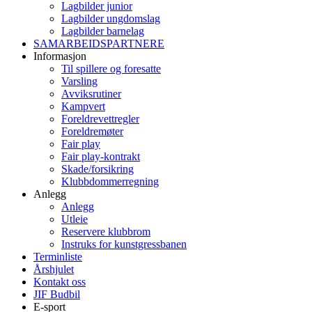
Lagbilder junior
Lagbilder ungdomslag
Lagbilder barnelag
SAMARBEIDSPARTNERE
Informasjon
Til spillere og foresatte
Varsling
Avviksrutiner
Kampvert
Foreldrevettregler
Foreldremøter
Fair play
Fair play-kontrakt
Skade/forsikring
Klubbdommerregning
Anlegg
Anlegg
Utleie
Reservere klubbrom
Instruks for kunstgressbanen
Terminliste
Årshjulet
Kontakt oss
JIF Budbil
E-sport