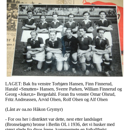
LAGET: Bak fra venstre Torbjørn Hansen, Finn Finnerud,
Harald «Smutten» Hansen, Sverre Parken, William Finnerud og
Georg «Joker,n» Bergedahl. Foran fra venstre Omar Olsrud,
Fritz Andreassen, Arvid Olsen, Rolf Olsen og Alf Olsen
(Lånt av oa.no Håkon Grymyr)
- For oss her i distriktet var dette, nest etter landslaget
(Bronselagets) bronse i Berlin OL i 1936, det vi husker med
størst glede fra disse årene, kommenterte en fotballfrelst