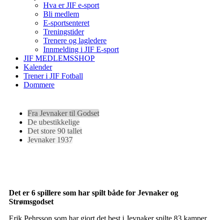
Hva er JIF e-sport
Bli medlem
E-sportsenteret
Treningstider
Trenere og lagledere
Innmelding i JIF E-sport
JIF MEDLEMSSHOP
Kalender
Trener i JIF Fotball
Dommere
Fra Jevnaker til Godset
De ubestikkelige
Det store 90 tallet
Jevnaker 1937
Det er 6 spillere som har spilt både for Jevnaker og
Strømsgodset
Erik Pehrsson som har gjort det best i Jevnaker spilte 83 kamper