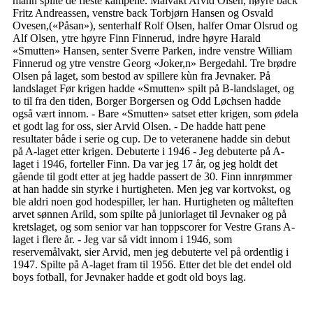
mann spilte de fleste kampene. Målvakt Arvid Olsen, høyre back
Fritz Andreassen, venstre back Torbjørn Hansen og Osvald
Ovesen,(«Påsan»), senterhalf Rolf Olsen, halfer Omar Olsrud og
Alf Olsen, ytre høyre Finn Finnerud, indre høyre Harald
«Smutten» Hansen, senter Sverre Parken, indre venstre William
Finnerud og ytre venstre Georg «Joker,n» Bergedahl. Tre brødre
Olsen på laget, som bestod av spillere kùn fra Jevnaker. På
landslaget Før krigen hadde «Smutten» spilt på B-landslaget, og
to til fra den tiden, Borger Borgersen og Odd Løchsen hadde
også vært innom. - Bare «Smutten» satset etter krigen, som ødela
et godt lag for oss, sier Arvid Olsen. - De hadde hatt pene
resultater både i serie og cup. De to veteranene hadde sin debut
på A-laget etter krigen. Debuterte i 1946 - Jeg debuterte på A-
laget i 1946, forteller Finn. Da var jeg 17 år, og jeg holdt det
gående til godt etter at jeg hadde passert de 30. Finn innrømmer
at han hadde sin styrke i hurtigheten. Men jeg var kortvokst, og
ble aldri noen god hodespiller, ler han. Hurtigheten og målteften
arvet sønnen Arild, som spilte på juniorlaget til Jevnaker og på
kretslaget, og som senior var han toppscorer for Vestre Grans A-
laget i flere år. - Jeg var så vidt innom i 1946, som
reservemålvakt, sier Arvid, men jeg debuterte vel på ordentlig i
1947. Spilte på A-laget fram til 1956. Etter det ble det endel old
boys fotball, for Jevnaker hadde et godt old boys lag.