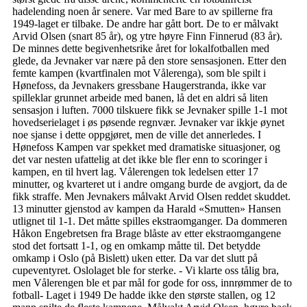
hadelending noen år senere. Var med Bare to av spillerne fra
1949-laget er tilbake. De andre har gått bort. De to er målvakt
Arvid Olsen (snart 85 år), og ytre høyre Finn Finnerud (83 år).
De minnes dette begivenhetsrike året for lokalfotballen med
glede, da Jevnaker var nære på den store sensasjonen. Etter den
femte kampen (kvartfinalen mot Vålerenga), som ble spilt i
Hønefoss, da Jevnakers gressbane Haugerstranda, ikke var
spilleklar grunnet arbeide med banen, lå det en aldri så liten
sensasjon i luften. 7000 tilskuere fikk se Jevnaker spille 1-1 mot
hovedserielaget i øs pøsende regnvær. Jevnaker var ikkje øynet
noe sjanse i dette oppgjøret, men de ville det annerledes. I
Hønefoss Kampen var spekket med dramatiske situasjoner, og
det var nesten ufattelig at det ikke ble fler enn to scoringer i
kampen, en til hvert lag. Vålerengen tok ledelsen etter 17
minutter, og kvarteret ut i andre omgang burde de avgjort, da de
fikk straffe. Men Jevnakers målvakt Arvid Olsen reddet skuddet.
13 minutter gjenstod av kampen da Harald «Smutten» Hansen
utlignet til 1-1. Det måtte spilles ekstraomganger. Da dommeren
Håkon Engebretsen fra Brage blåste av etter ekstraomgangene
stod det fortsatt 1-1, og en omkamp måtte til. Det betydde
omkamp i Oslo (på Bislett) uken etter. Da var det slutt på
cupeventyret. Oslolaget ble for sterke. - Vi klarte oss tålig bra,
men Vålerengen ble et par mål for gode for oss, innrømmer de to
fotball- Laget i 1949 De hadde ikke den største stallen, og 12