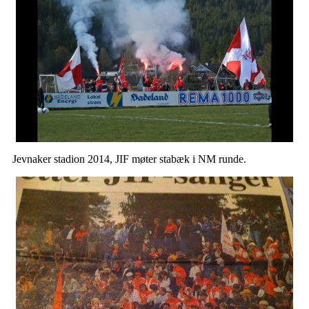
Jevnaker stadion 2014, JIF møter stabæk i NM runde.