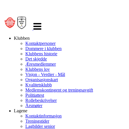
Veksle
navigasjon
Klubben
Kontaktpersoner
Dommere i klubben
Klubbens historie
Det skjedde
Æresmedlemmer
Klubbens lov
Visjon - Verdier - Mål
Organisasjonskart
Kvalitetsklubb
Medlemskontingent og treningsavgift
Politiattest
Rollebeskrivelser
Årsmøter
Lagene
Kontaktinformasjon
Treningstider
Lagbilder senior