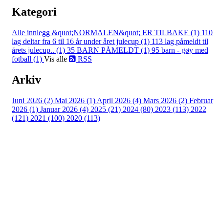
Kategori
Alle innlegg
&quot;NORMALEN&quot; ER TILBAKE (1)
110
lag deltar fra 6 til 16 år under året julecup (1)
113 lag påmeldt til
årets julecup.. (1)
35 BARN PÅMELDT (1)
95 barn - gøy med
fotball (1)
Vis alle
RSS
Arkiv
Juni 2026 (2)
Mai 2026 (1)
April 2026 (4)
Mars 2026 (2)
Februar
2026 (1)
Januar 2026 (4)
2025 (21)
2024 (80)
2023 (113)
2022
(121)
2021 (100)
2020 (113)
Bli medlem i klubben!
Trykk her for innmelding