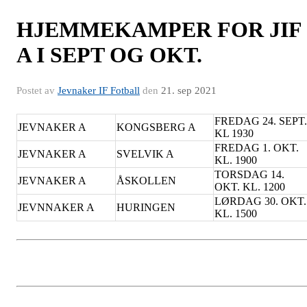
HJEMMEKAMPER FOR JIF
A I SEPT OG OKT.
Postet av
Jevnaker IF Fotball
den
21. sep 2021
FREDAG 24. SEPT.
JEVNAKER A
KONGSBERG A
KL 1930
FREDAG 1. OKT.
JEVNAKER A
SVELVIK A
KL. 1900
TORSDAG 14.
JEVNAKER A
ÅSKOLLEN
OKT. KL. 1200
LØRDAG 30. OKT.
JEVNNAKER A
HURINGEN
KL. 1500