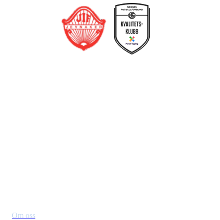
Jevnaker IF Fotball
Postboks 129, 3521 Jevnaker
Org. nr.: 971012951
leder@jif.no
Om Klubben
Om oss