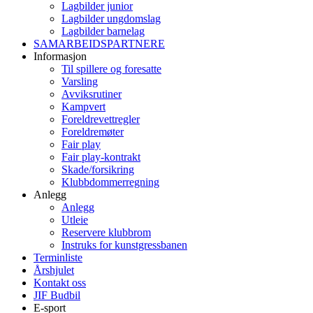
Lagbilder junior
Lagbilder ungdomslag
Lagbilder barnelag
SAMARBEIDSPARTNERE
Informasjon
Til spillere og foresatte
Varsling
Avviksrutiner
Kampvert
Foreldrevettregler
Foreldremøter
Fair play
Fair play-kontrakt
Skade/forsikring
Klubbdommerregning
Anlegg
Anlegg
Utleie
Reservere klubbrom
Instruks for kunstgressbanen
Terminliste
Årshjulet
Kontakt oss
JIF Budbil
E-sport