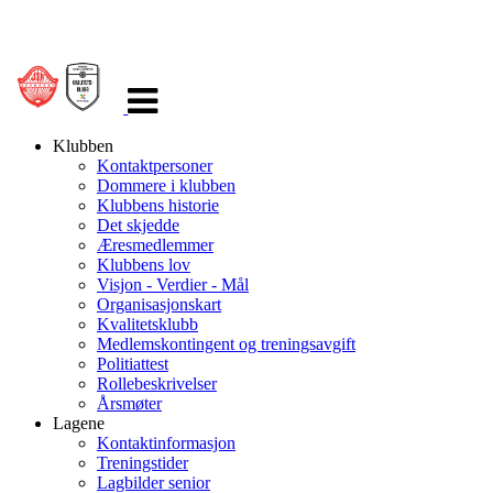
Veksle
navigasjon
Klubben
Kontaktpersoner
Dommere i klubben
Klubbens historie
Det skjedde
Æresmedlemmer
Klubbens lov
Visjon - Verdier - Mål
Organisasjonskart
Kvalitetsklubb
Medlemskontingent og treningsavgift
Politiattest
Rollebeskrivelser
Årsmøter
Lagene
Kontaktinformasjon
Treningstider
Lagbilder senior