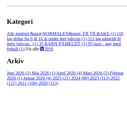
Kategori
Alle innlegg
&quot;NORMALEN&quot; ER TILBAKE (1)
110
lag deltar fra 6 til 16 år under året julecup (1)
113 lag påmeldt til
årets julecup.. (1)
35 BARN PÅMELDT (1)
95 barn - gøy med
fotball (1)
Vis alle
RSS
Arkiv
Juni 2026 (2)
Mai 2026 (1)
April 2026 (4)
Mars 2026 (2)
Februar
2026 (1)
Januar 2026 (4)
2025 (21)
2024 (80)
2023 (113)
2022
(121)
2021 (100)
2020 (113)
Bli medlem i klubben!
Trykk her for innmelding