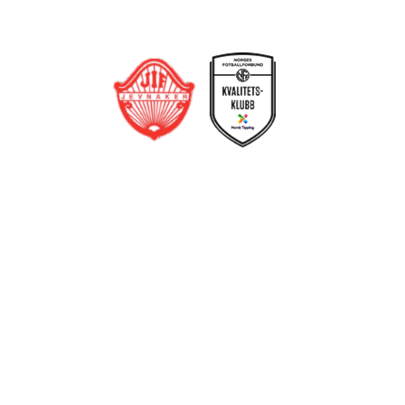
Jevnaker IF Fotball
Postboks 129, 3521 Jevnaker
Org. nr.: 971012951
leder@jif.no