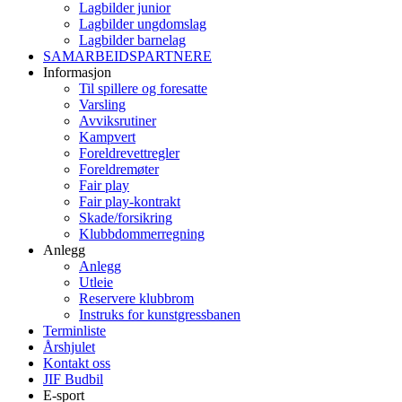
Lagbilder junior
Lagbilder ungdomslag
Lagbilder barnelag
SAMARBEIDSPARTNERE
Informasjon
Til spillere og foresatte
Varsling
Avviksrutiner
Kampvert
Foreldrevettregler
Foreldremøter
Fair play
Fair play-kontrakt
Skade/forsikring
Klubbdommerregning
Anlegg
Anlegg
Utleie
Reservere klubbrom
Instruks for kunstgressbanen
Terminliste
Årshjulet
Kontakt oss
JIF Budbil
E-sport