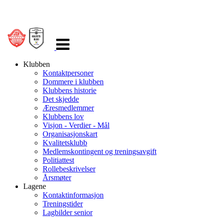
Veksle
navigasjon
Klubben
Kontaktpersoner
Dommere i klubben
Klubbens historie
Det skjedde
Æresmedlemmer
Klubbens lov
Visjon - Verdier - Mål
Organisasjonskart
Kvalitetsklubb
Medlemskontingent og treningsavgift
Politiattest
Rollebeskrivelser
Årsmøter
Lagene
Kontaktinformasjon
Treningstider
Lagbilder senior