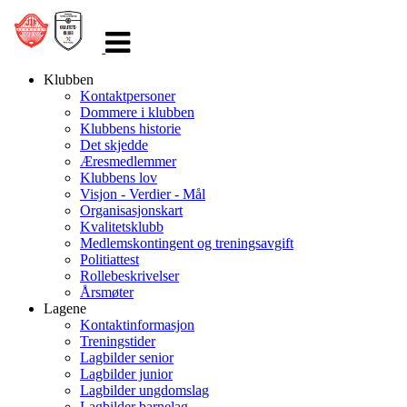
Veksle
navigasjon
Klubben
Kontaktpersoner
Dommere i klubben
Klubbens historie
Det skjedde
Æresmedlemmer
Klubbens lov
Visjon - Verdier - Mål
Organisasjonskart
Kvalitetsklubb
Medlemskontingent og treningsavgift
Politiattest
Rollebeskrivelser
Årsmøter
Lagene
Kontaktinformasjon
Treningstider
Lagbilder senior
Lagbilder junior
Lagbilder ungdomslag
Lagbilder barnelag