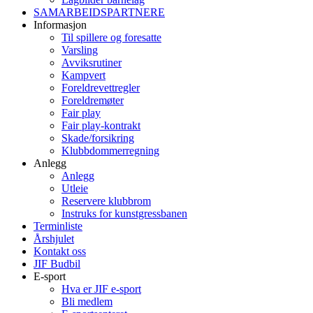
SAMARBEIDSPARTNERE
Informasjon
Til spillere og foresatte
Varsling
Avviksrutiner
Kampvert
Foreldrevettregler
Foreldremøter
Fair play
Fair play-kontrakt
Skade/forsikring
Klubbdommerregning
Anlegg
Anlegg
Utleie
Reservere klubbrom
Instruks for kunstgressbanen
Terminliste
Årshjulet
Kontakt oss
JIF Budbil
E-sport
Hva er JIF e-sport
Bli medlem