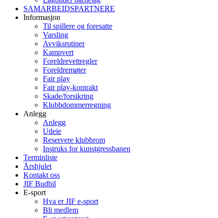
SAMARBEIDSPARTNERE
Informasjon
Til spillere og foresatte
Varsling
Avviksrutiner
Kampvert
Foreldrevettregler
Foreldremøter
Fair play
Fair play-kontrakt
Skade/forsikring
Klubbdommerregning
Anlegg
Anlegg
Utleie
Reservere klubbrom
Instruks for kunstgressbanen
Terminliste
Årshjulet
Kontakt oss
JIF Budbil
E-sport
Hva er JIF e-sport
Bli medlem