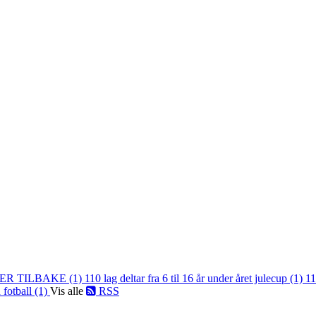
ER TILBAKE (1)
110 lag deltar fra 6 til 16 år under året julecup (1)
11
 fotball (1)
Vis alle
RSS