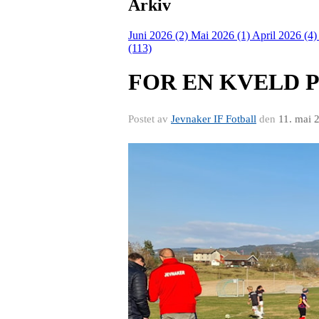
Arkiv
Juni 2026 (2)
Mai 2026 (1)
April 2026 (4
(113)
FOR EN KVELD 
Postet av
Jevnaker IF Fotball
den
11. mai 