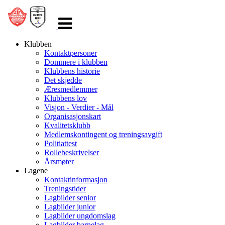
Veksle
navigasjon
Klubben
Kontaktpersoner
Dommere i klubben
Klubbens historie
Det skjedde
Æresmedlemmer
Klubbens lov
Visjon - Verdier - Mål
Organisasjonskart
Kvalitetsklubb
Medlemskontingent og treningsavgift
Politiattest
Rollebeskrivelser
Årsmøter
Lagene
Kontaktinformasjon
Treningstider
Lagbilder senior
Lagbilder junior
Lagbilder ungdomslag
Lagbilder barnelag