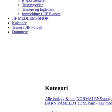
E-sportsenteret
Treningstider
Trenere og lagledere
Innmelding i JIF E-sport
JIF MEDLEMSSHOP
Kalender
Trener i JIF Fotball
Dommere
Kategori
Alle innlegg
&quot;NORMALEN&quot; 
BARN PÅMELDT (1)
95 barn - gøy med