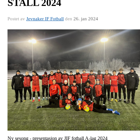
STALL 2024
Postet av
Jevnaker IF Fotball
den
26. jan 2024
Ny sesong - presentasjon av JIF fotball A-lag 2024