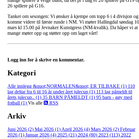
mange spillere å velge blant, da det pr i dag er 26 spillere på G19 o
26 spillere på G16.
Tanker om sesongen: Vi ønsker å kjempe om topp 6 i 4 divisjon og
komme videre til første runde i NM. Vi møter Hallingdal søndag 10
mars kl 15.00 på Jevnaker Kunstgress (NM-kvalik). Da håper vi at
mange møter opp og støtter opp om laget vårt!
Logg inn for å skrive en kommentar.
Kategori
Alle innlegg
&quot;NORMALEN&quot; ER TILBAKE (1)
110
lag deltar fra 6 til 16 år under året julecup (1)
113 lag påmeldt til
årets julecup.. (1)
35 BARN PÅMELDT (1)
95 barn - gøy med
fotball (1)
Vis alle
RSS
Arkiv
Juni 2026 (2)
Mai 2026 (1)
April 2026 (4)
Mars 2026 (2)
Februar
2026 (1)
Januar 2026 (4)
2025 (21)
2024 (80)
2023 (113)
2022