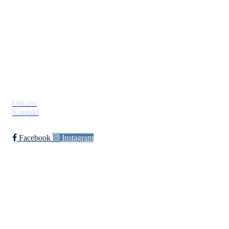
Postboks 129, 3521 Jevnaker
Org. nr.: 971012951
leder@jif.no
Om Klubben
Om oss
Kontakt
Facebook
Instagram