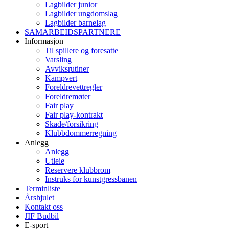
Lagbilder junior
Lagbilder ungdomslag
Lagbilder barnelag
SAMARBEIDSPARTNERE
Informasjon
Til spillere og foresatte
Varsling
Avviksrutiner
Kampvert
Foreldrevettregler
Foreldremøter
Fair play
Fair play-kontrakt
Skade/forsikring
Klubbdommerregning
Anlegg
Anlegg
Utleie
Reservere klubbrom
Instruks for kunstgressbanen
Terminliste
Årshjulet
Kontakt oss
JIF Budbil
E-sport