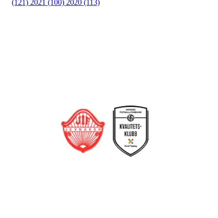
(121)
2021 (100)
2020 (113)
Bli medlem i klubben!
Trykk her for innmelding
Jevnaker IF Fotball