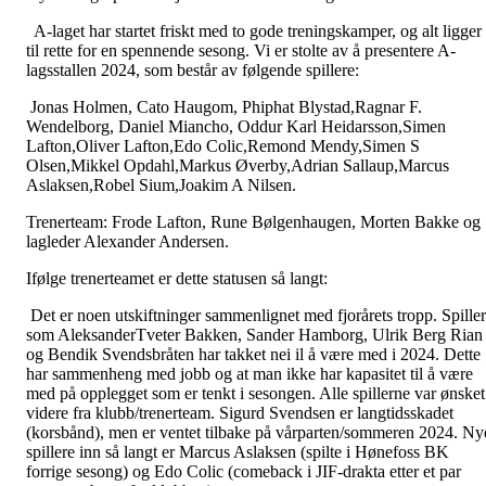
A-laget har startet friskt med to gode treningskamper, og alt ligger
til rette for en spennende sesong. Vi er stolte av å presentere A-
lagsstallen 2024, som består av følgende spillere:
Jonas Holmen, Cato Haugom, Phiphat Blystad,Ragnar F.
Wendelborg, Daniel Miancho, Oddur Karl Heidarsson,Simen
Lafton,Oliver Lafton,Edo Colic,Remond Mendy,Simen S
Olsen,Mikkel Opdahl,Markus Øverby,Adrian Sallaup,Marcus
Aslaksen,Robel Sium,Joakim A Nilsen.
Trenerteam: Frode Lafton, Rune Bølgenhaugen, Morten Bakke og
lagleder Alexander Andersen.
Ifølge trenerteamet er dette statusen så langt:
Det er noen utskiftninger sammenlignet med fjorårets tropp. Spille
som AleksanderTveter Bakken, Sander Hamborg, Ulrik Berg Rian
og Bendik Svendsbråten har takket nei il å være med i 2024. Dette
har sammenheng med jobb og at man ikke har kapasitet til å være
med på opplegget som er tenkt i sesongen. Alle spillerne var ønsket
videre fra klubb/trenerteam. Sigurd Svendsen er langtidsskadet
(korsbånd), men er ventet tilbake på vårparten/sommeren 2024. Ny
spillere inn så langt er Marcus Aslaksen (spilte i Hønefoss BK
forrige sesong) og Edo Colic (comeback i JIF-drakta etter et par