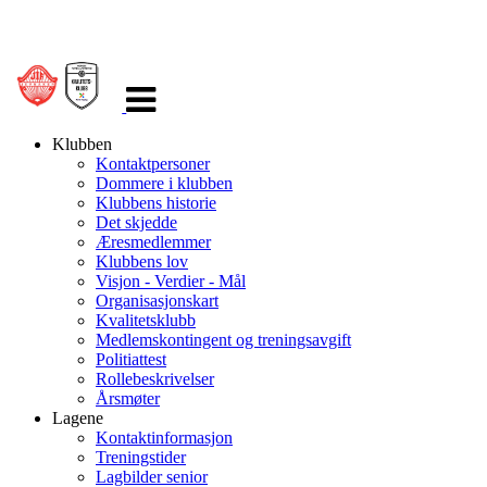
Veksle
navigasjon
Klubben
Kontaktpersoner
Dommere i klubben
Klubbens historie
Det skjedde
Æresmedlemmer
Klubbens lov
Visjon - Verdier - Mål
Organisasjonskart
Kvalitetsklubb
Medlemskontingent og treningsavgift
Politiattest
Rollebeskrivelser
Årsmøter
Lagene
Kontaktinformasjon
Treningstider
Lagbilder senior