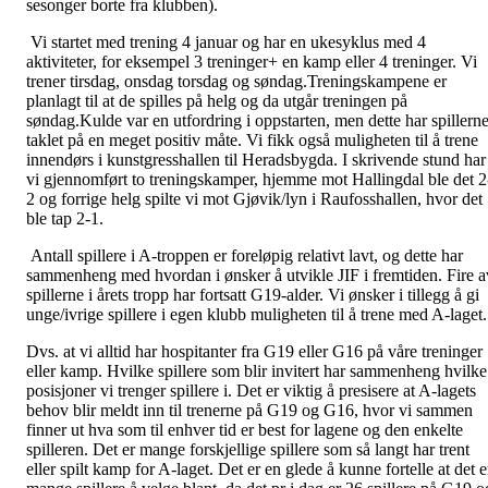
sesonger borte fra klubben).
Vi startet med trening 4 januar og har en ukesyklus med 4
aktiviteter, for eksempel 3 treninger+ en kamp eller 4 treninger. Vi
trener tirsdag, onsdag torsdag og søndag.Treningskampene er
planlagt til at de spilles på helg og da utgår treningen på
søndag.Kulde var en utfordring i oppstarten, men dette har spillern
taklet på en meget positiv måte. Vi fikk også muligheten til å trene
innendørs i kunstgresshallen til Heradsbygda. I skrivende stund har
vi gjennomført to treningskamper, hjemme mot Hallingdal ble det 2
2 og forrige helg spilte vi mot Gjøvik/lyn i Raufosshallen, hvor det
ble tap 2-1.
Antall spillere i A-troppen er foreløpig relativt lavt, og dette har
sammenheng med hvordan i ønsker å utvikle JIF i fremtiden. Fire a
spillerne i årets tropp har fortsatt G19-alder. Vi ønsker i tillegg å gi
unge/ivrige spillere i egen klubb muligheten til å trene med A-laget.
Dvs. at vi alltid har hospitanter fra G19 eller G16 på våre treninger
eller kamp. Hvilke spillere som blir invitert har sammenheng hvilke
posisjoner vi trenger spillere i. Det er viktig å presisere at A-lagets
behov blir meldt inn til trenerne på G19 og G16, hvor vi sammen
finner ut hva som til enhver tid er best for lagene og den enkelte
spilleren. Det er mange forskjellige spillere som så langt har trent
eller spilt kamp for A-laget. Det er en glede å kunne fortelle at det e