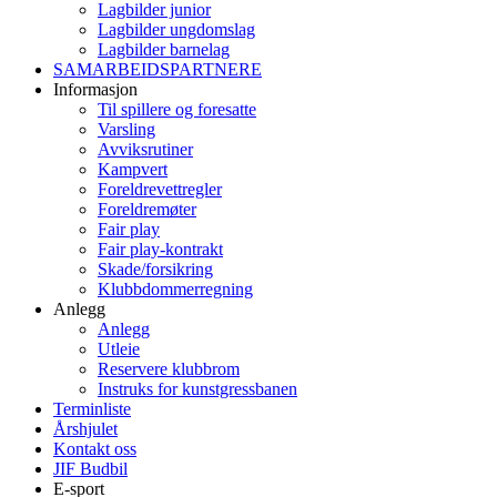
Lagbilder junior
Lagbilder ungdomslag
Lagbilder barnelag
SAMARBEIDSPARTNERE
Informasjon
Til spillere og foresatte
Varsling
Avviksrutiner
Kampvert
Foreldrevettregler
Foreldremøter
Fair play
Fair play-kontrakt
Skade/forsikring
Klubbdommerregning
Anlegg
Anlegg
Utleie
Reservere klubbrom
Instruks for kunstgressbanen
Terminliste
Årshjulet
Kontakt oss
JIF Budbil
E-sport