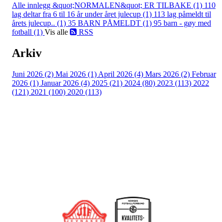
Alle innlegg
&quot;NORMALEN&quot; ER TILBAKE (1)
110
lag deltar fra 6 til 16 år under året julecup (1)
113 lag påmeldt til
årets julecup.. (1)
35 BARN PÅMELDT (1)
95 barn - gøy med
fotball (1)
Vis alle
RSS
Arkiv
Juni 2026 (2)
Mai 2026 (1)
April 2026 (4)
Mars 2026 (2)
Februar
2026 (1)
Januar 2026 (4)
2025 (21)
2024 (80)
2023 (113)
2022
(121)
2021 (100)
2020 (113)
Bli medlem i klubben!
Trykk her for innmelding