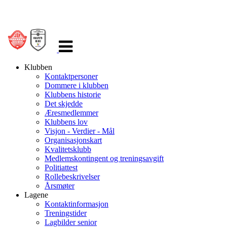
Veksle
navigasjon
Klubben
Kontaktpersoner
Dommere i klubben
Klubbens historie
Det skjedde
Æresmedlemmer
Klubbens lov
Visjon - Verdier - Mål
Organisasjonskart
Kvalitetsklubb
Medlemskontingent og treningsavgift
Politiattest
Rollebeskrivelser
Årsmøter
Lagene
Kontaktinformasjon
Treningstider
Lagbilder senior