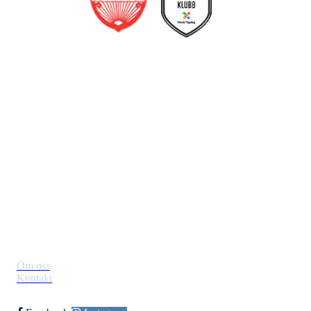
Jevnaker IF Fotball
Postboks 129, 3521 Jevnaker
Org. nr.: 971012951
leder@jif.no
Om Klubben
Om oss
Kontakt