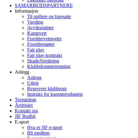
SAMARBEIDSPARTNERE
Informasjon
Til spillere og foresatte
Varsling
Avviksrutiner
Kampvert
Foreldrevettregler
Foreldremøter
Fair play
Fair play-kontrakt
Skade/forsikring
Klubbdommerregning
Anlegg
Anlegg
Utleie
Reservere klubbrom
Instruks for kunstgressbanen
Terminliste
Årshjulet
Kontakt oss
JIF Budbil
E-sport
Hva er JIF e-sport
Bli medlem