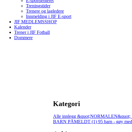
E-sportsenteret
Treningstider
Trenere og lagledere
Innmelding i JIF E-sport
JIF MEDLEMSSHOP
Kalender
Trener i JIF Fotball
Dommere
Kategori
Alle innlegg
&quot;NORMALEN&quot; 
BARN PÅMELDT (1)
95 barn - gøy med