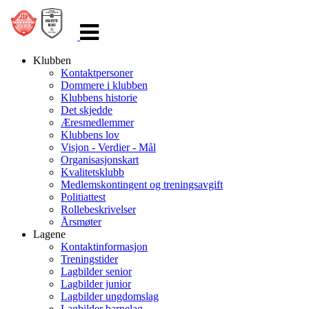
Veksle
navigasjon
Klubben
Kontaktpersoner
Dommere i klubben
Klubbens historie
Det skjedde
Æresmedlemmer
Klubbens lov
Visjon - Verdier - Mål
Organisasjonskart
Kvalitetsklubb
Medlemskontingent og treningsavgift
Politiattest
Rollebeskrivelser
Årsmøter
Lagene
Kontaktinformasjon
Treningstider
Lagbilder senior
Lagbilder junior
Lagbilder ungdomslag
Lagbilder barnelag