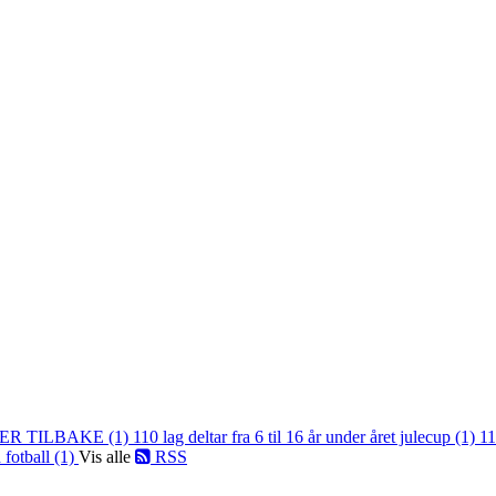
ER TILBAKE (1)
110 lag deltar fra 6 til 16 år under året julecup (1)
11
 fotball (1)
Vis alle
RSS