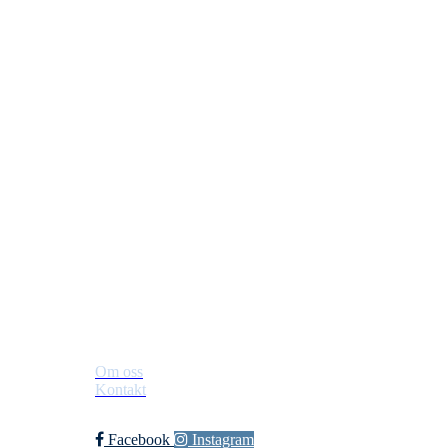
Jevnaker IF Fotball
Postboks 129, 3521 Jevnaker
Org. nr.: 971012951
leder@jif.no
Om Klubben
Om oss
Kontakt
Facebook
Instagram