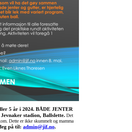
ller 5 år i 2024.
BÅDE JENTER
evnaker stadion, Ballslette.
Det
 og kom. Dette er ikke skummelt og mamma
eg på til:
admin@jif.no
.