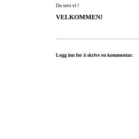
Da sees vi !
VELKOMMEN!
Logg inn for å skrive en kommentar.
Bli medlem i klubben!
Trykk her for innmelding