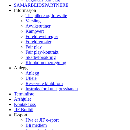
SAMARBEIDSPARTNERE
Informasjon
Til spillere og foresatte
Varsling
Avviksrutiner
Kampvert
Foreldrevettregler
Foreldremøter
Fair play
Fair play-kontrakt
Skade/forsikring
Klubbdommerregning
Anlegg
Anlegg
Utleie
Reservere klubbrom
Instruks for kunstgressbanen
Terminliste
Årshjulet
Kontakt oss
JIF Budbil
E-sport
Hva er JIF e-sport
Bli medlem