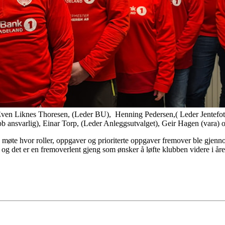
 Even Liknes Thoresen, (Leder BU), Henning Pedersen,( Leder Jentefot
bb ansvarlig), Einar Torp, (Leder Anleggsutvalget), Geir Hagen (vara) 
 møte hvor roller, oppgaver og prioriterte oppgaver fremover ble gjennomgå
 og det er en fremoverlent gjeng som ønsker å løfte klubben videre i 