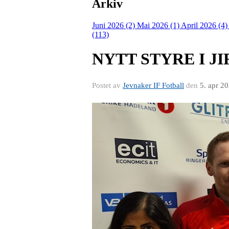
Arkiv
Juni 2026 (2)
Mai 2026 (1)
April 2026 (4
(113)
NYTT STYRE I J
Postet av
Jevnaker IF Fotball
den
5. apr 2