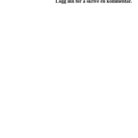
Logg inn for å skrive en kommentar.
Bli medlem i klubben!
Trykk her for innmelding
Jevnaker IF Fotball