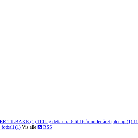
ER TILBAKE (1)
110 lag deltar fra 6 til 16 år under året julecup (1)
11
 fotball (1)
Vis alle
RSS