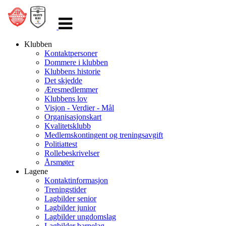
Veksle
navigasjon
Klubben
Kontaktpersoner
Dommere i klubben
Klubbens historie
Det skjedde
Æresmedlemmer
Klubbens lov
Visjon - Verdier - Mål
Organisasjonskart
Kvalitetsklubb
Medlemskontingent og treningsavgift
Politiattest
Rollebeskrivelser
Årsmøter
Lagene
Kontaktinformasjon
Treningstider
Lagbilder senior
Lagbilder junior
Lagbilder ungdomslag
Lagbilder barnelag