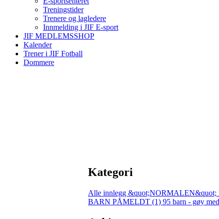
E-sportsenteret
Treningstider
Trenere og lagledere
Innmelding i JIF E-sport
JIF MEDLEMSSHOP
Kalender
Trener i JIF Fotball
Dommere
Kategori
Alle innlegg
&quot;NORMALEN&quot; 
BARN PÅMELDT (1)
95 barn - gøy med