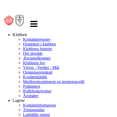
Veksle
navigasjon
Klubben
Kontaktpersoner
Dommere i klubben
Klubbens historie
Det skjedde
Æresmedlemmer
Klubbens lov
Visjon - Verdier - Mål
Organisasjonskart
Kvalitetsklubb
Medlemskontingent og treningsavgift
Politiattest
Rollebeskrivelser
Årsmøter
Lagene
Kontaktinformasjon
Treningstider
Lagbilder senior