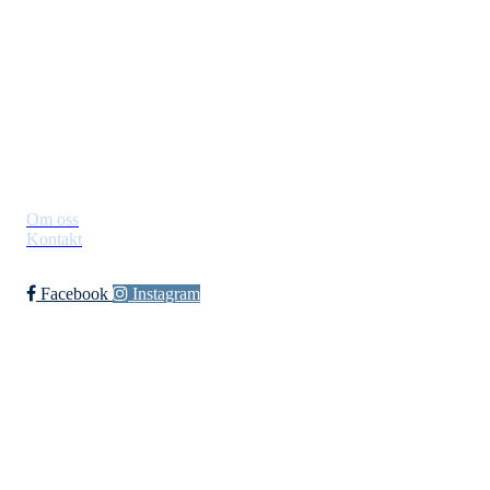
Postboks 129, 3521 Jevnaker
Org. nr.: 971012951
leder@jif.no
Om Klubben
Om oss
Kontakt
Facebook
Instagram