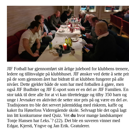
JIF Fotball har gjennomført sitt årlige julebord for klubbens trenere,
ledere og tillitsvalgte på klubbhuset. JIF ønsker ved dette å sette pri
på de som gjennom året har bidratt til at klubben fungerer på alle
nivåer. Dette gjelder både de som har med fotballen å gjøre, men
også JIF Budbiler og JIF E-sport som er en del av JIF Familien. En
stor takk til dere alle for at vi kan tilrettelegge og tilby 350 barn og
unge i Jevnaker en aktivitet de setter stor pris på og være en del av.
Tradisjonen tro ble det servert julemiddag med riskrem, kaffe og
kaker fra Hønefoss Videregående skole. Selvsagt ble det også lagt
inn litt konkurranse med Quiz. Vet
du
hvor mange landskamper
Tonje Hansen har f.eks.`? (22). Det ble en suveren vinner med
Edgar, Kjersti, Yngve og Jan Erik. Gratulerer.