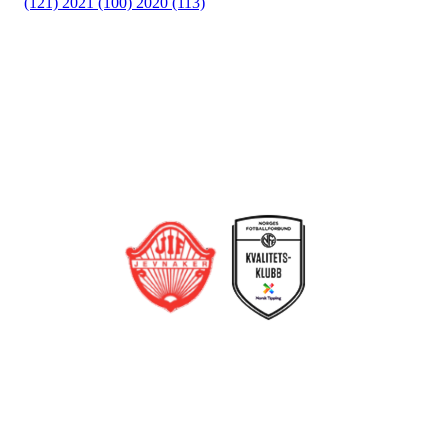
(121)
2021 (100)
2020 (113)
Bli medlem i klubben!
Trykk her for innmelding
Jevnaker IF Fotball