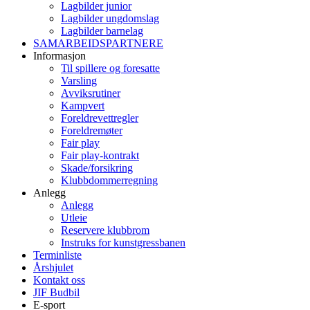
Lagbilder junior
Lagbilder ungdomslag
Lagbilder barnelag
SAMARBEIDSPARTNERE
Informasjon
Til spillere og foresatte
Varsling
Avviksrutiner
Kampvert
Foreldrevettregler
Foreldremøter
Fair play
Fair play-kontrakt
Skade/forsikring
Klubbdommerregning
Anlegg
Anlegg
Utleie
Reservere klubbrom
Instruks for kunstgressbanen
Terminliste
Årshjulet
Kontakt oss
JIF Budbil
E-sport