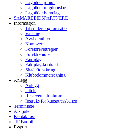
Lagbilder junior
Lagbilder ungdomslag
Lagbilder barnelag
SAMARBEIDSPARTNERE
Informasjon
Til spillere og foresatte
Varsling
Avviksrutiner
Kampvert
Foreldrevettregler
Foreldremøter
Fair play
Fair play-kontrakt
Skade/forsikring
Klubbdommerregning
Anlegg
Anlegg
Utleie
Reservere klubbrom
Instruks for kunstgressbanen
Terminliste
Årshjulet
Kontakt oss
JIF Budbil
E-sport