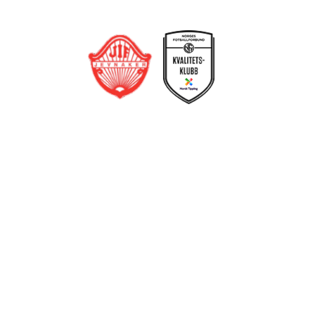
Jevnaker IF Fotball
Postboks 129, 3521 Jevnaker
Org. nr.: 971012951
leder@jif.no
Om Klubben