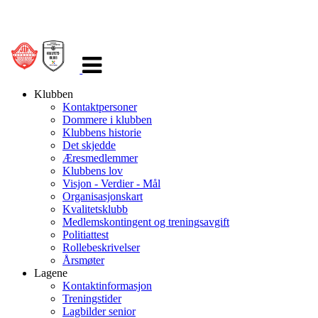
Veksle
navigasjon
Klubben
Kontaktpersoner
Dommere i klubben
Klubbens historie
Det skjedde
Æresmedlemmer
Klubbens lov
Visjon - Verdier - Mål
Organisasjonskart
Kvalitetsklubb
Medlemskontingent og treningsavgift
Politiattest
Rollebeskrivelser
Årsmøter
Lagene
Kontaktinformasjon
Treningstider
Lagbilder senior