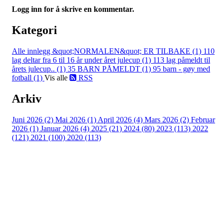
Logg inn for å skrive en kommentar.
Kategori
Alle innlegg
&quot;NORMALEN&quot; ER TILBAKE (1)
110
lag deltar fra 6 til 16 år under året julecup (1)
113 lag påmeldt til
årets julecup.. (1)
35 BARN PÅMELDT (1)
95 barn - gøy med
fotball (1)
Vis alle
RSS
Arkiv
Juni 2026 (2)
Mai 2026 (1)
April 2026 (4)
Mars 2026 (2)
Februar
2026 (1)
Januar 2026 (4)
2025 (21)
2024 (80)
2023 (113)
2022
(121)
2021 (100)
2020 (113)
Bli medlem i klubben!
Trykk her for innmelding