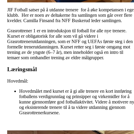
JIF Fotball satser på å utdanne trenere for å øke kompetansen i eg
klubb. Her er noen av deltakerne fra samlingen som går over flere
kvelder. Camilla Finsand fra NFF Buskerud leder samlingen.
Grasrottrener 1 er en introduksjon til fotball for alle nye trenere.
Kurset er obligatorisk for alle som vil gå videre i
Grasrottrenerutdanningen, som er NFF og UEFAs første steg i den
formelle trenerutdanningen. Kurset retter seg i første omgang mot
trening av de yngste (6–7 år), men inneholder også en intro til
temaer som omhandler trening av eldre målgrupper.
Læringsmål
Hovedmål:
Hovedmålet med kurset er å gi alle trenere en kort innføring
fotballens verdigrunnlag og prinsipper og virkemidler for å
kunne gjennomføre god fotballaktivitet. Videre å motivere n
og eksisterende trenere til å ta videre utdanning gjennom
Grasrottrenerkursene.