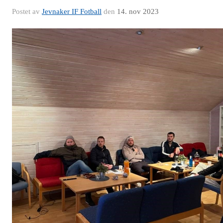
Postet av
Jevnaker IF Fotball
den
14. nov 2023