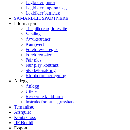
Lagbilder junior
Lagbilder ungdomslag
Lagbilder barnelag
SAMARBEIDSPARTNERE
Informasjon
Til spillere og foresatte
Varsling
Avviksrutiner
Kampvert
Foreldrevettregler
Foreldremøter
Fair play
Fair play-kontrakt
Skade/forsikring
Klubbdommerregning
Anlegg
Anlegg
Utleie
Reservere klubbrom
Instruks for kunstgressbanen
Terminliste
Årshjulet
Kontakt oss
JIF Budbil
E-sport