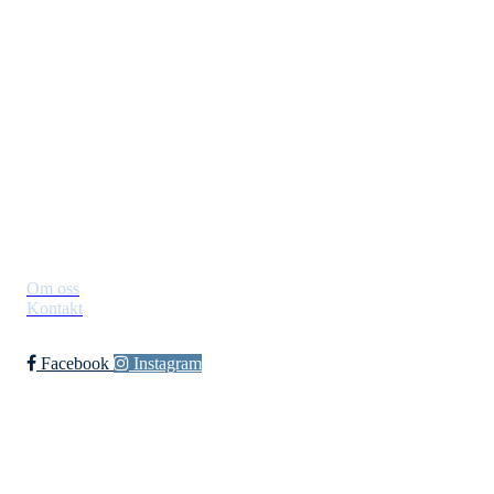
Jevnaker IF Fotball
Postboks 129, 3521 Jevnaker
Org. nr.: 971012951
leder@jif.no
Om Klubben
Om oss
Kontakt
Facebook
Instagram