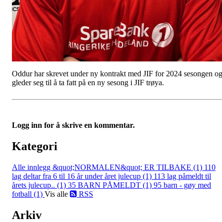
Oddur har skrevet under ny kontrakt med JIF for 2024 sesongen o
gleder seg til å ta fatt på en ny sesong i JIF trøya.
Logg inn for å skrive en kommentar.
Kategori
Alle innlegg
&quot;NORMALEN&quot; ER TILBAKE (1)
110
lag deltar fra 6 til 16 år under året julecup (1)
113 lag påmeldt til
årets julecup.. (1)
35 BARN PÅMELDT (1)
95 barn - gøy med
fotball (1)
Vis alle
RSS
Arkiv