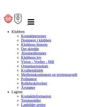
Veksle
navigasjon
Klubben
Kontaktpersoner
Dommere i klubben
Klubbens historie
Det skjedde
Æresmedlemmer
Klubbens lov
Visjon - Verdier - Mål
Organisasjonskart
Kvalitetsklubb
Medlemskontingent og treningsavgift
Politiattest
Rollebeskrivelser
Årsmøter
Lagene
Kontaktinformasjon
Treningstider
Lagbilder senior