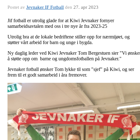
Postet av
Jevnaker IF Fotball
den
27. apr 2023
Jif fotball er utrolig glade for at
Kiwi
Jevnaker fornyer
samarbeidsavtalen med oss i tre nye år fra 2023-25
Utrolig bra at de lokale bedriftene stiller opp for nærmijøet, og
støtter vårt arbeid for barn og unge i bygda.
Ny daglig leder ved
Kiwi
Jevnaker Tom Bergestuen sier "Vi ønske
å støtte opp om barne og ungdomsfotballen på Jevnaker."
Jevnaker fotball ønsker Tom lykke til som "sjef" på
Kiwi
, og ser
frem til et godt samarbeid i åra fremover.