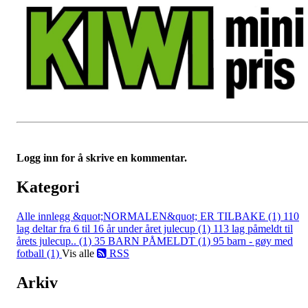
Logg inn for å skrive en kommentar.
Kategori
Alle innlegg
&quot;NORMALEN&quot; ER TILBAKE (1)
110
lag deltar fra 6 til 16 år under året julecup (1)
113 lag påmeldt til
årets julecup.. (1)
35 BARN PÅMELDT (1)
95 barn - gøy med
fotball (1)
Vis alle
RSS
Arkiv