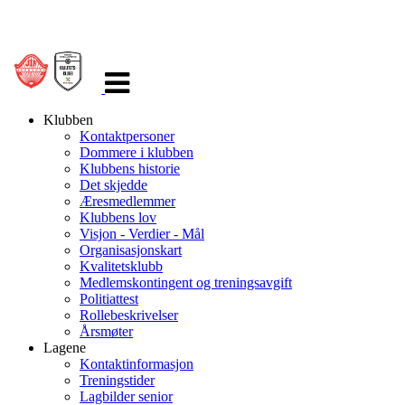
Veksle
navigasjon
Klubben
Kontaktpersoner
Dommere i klubben
Klubbens historie
Det skjedde
Æresmedlemmer
Klubbens lov
Visjon - Verdier - Mål
Organisasjonskart
Kvalitetsklubb
Medlemskontingent og treningsavgift
Politiattest
Rollebeskrivelser
Årsmøter
Lagene
Kontaktinformasjon
Treningstider
Lagbilder senior