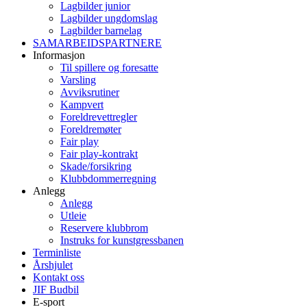
Lagbilder junior
Lagbilder ungdomslag
Lagbilder barnelag
SAMARBEIDSPARTNERE
Informasjon
Til spillere og foresatte
Varsling
Avviksrutiner
Kampvert
Foreldrevettregler
Foreldremøter
Fair play
Fair play-kontrakt
Skade/forsikring
Klubbdommerregning
Anlegg
Anlegg
Utleie
Reservere klubbrom
Instruks for kunstgressbanen
Terminliste
Årshjulet
Kontakt oss
JIF Budbil
E-sport