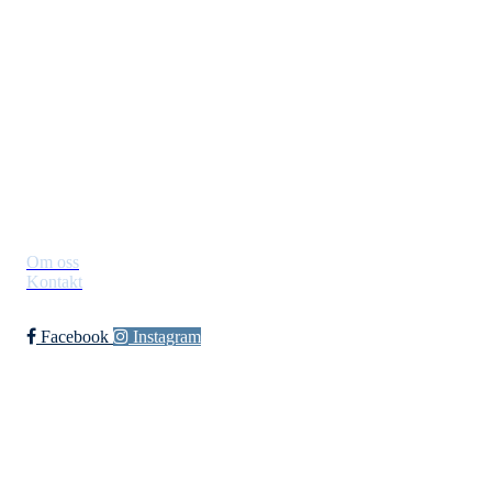
Jevnaker IF Fotball
Postboks 129, 3521 Jevnaker
Org. nr.: 971012951
leder@jif.no
Om Klubben
Om oss
Kontakt
Facebook
Instagram