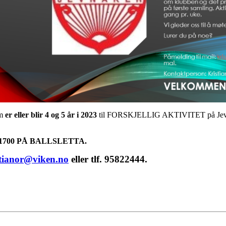
om
er eller blir 4 og 5 år i 2023
til FORSKJELLIG AKTIVITET på Jevna
. 1700 PÅ BALLSLETTA.
stianor@viken.no
eller tlf. 95822444.