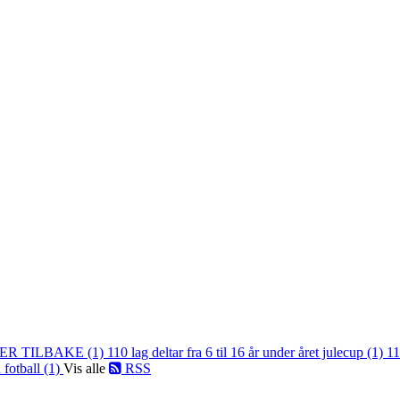
ER TILBAKE (1)
110 lag deltar fra 6 til 16 år under året julecup (1)
11
 fotball (1)
Vis alle
RSS