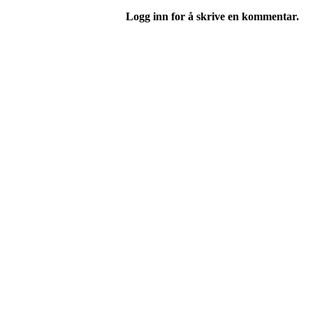
Logg inn for å skrive en kommentar.
Bli medlem i klubben!
Trykk her for innmelding
Jevnaker IF Fotball