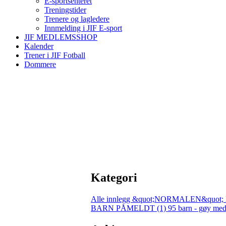
E-sportsenteret
Treningstider
Trenere og lagledere
Innmelding i JIF E-sport
JIF MEDLEMSSHOP
Kalender
Trener i JIF Fotball
Dommere
Kategori
Alle innlegg
&quot;NORMALEN&quot; 
BARN PÅMELDT (1)
95 barn - gøy med