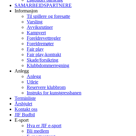
SAMARBEIDSPARTNERE
Informasjon
Til spillere og foresatte
Varsling
Avviksrutiner
Kampvert
Foreldrevettregler
Foreldremøter
Fair play
Fair play-kontrakt
Skade/forsikring
Klubbdommerregning
Anlegg
Anlegg
Utleie
Reservere klubbrom
Instruks for kunstgressbanen
Terminliste
Årshjulet
Kontakt oss
JIF Budbil
E-sport
Hva er JIF e-sport
Bli medlem