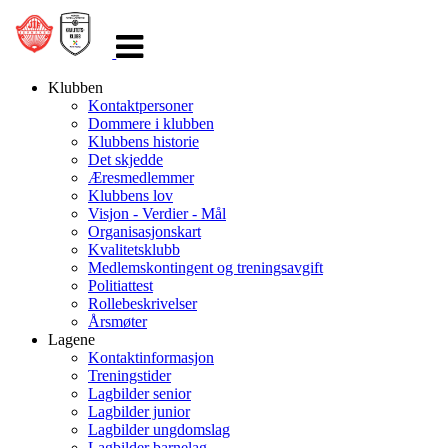
Veksle
navigasjon
Klubben
Kontaktpersoner
Dommere i klubben
Klubbens historie
Det skjedde
Æresmedlemmer
Klubbens lov
Visjon - Verdier - Mål
Organisasjonskart
Kvalitetsklubb
Medlemskontingent og treningsavgift
Politiattest
Rollebeskrivelser
Årsmøter
Lagene
Kontaktinformasjon
Treningstider
Lagbilder senior
Lagbilder junior
Lagbilder ungdomslag
Lagbilder barnelag