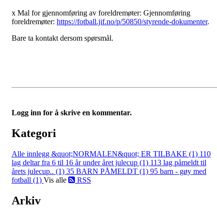
x Mal for gjennomføring av foreldremøter: Gjennomføring
foreldremøter:
https://fotball.jif.no/p/50850/styrende-dokumenter
.
Bare ta kontakt dersom spørsmål.
Logg inn for å skrive en kommentar.
Kategori
Alle innlegg
&quot;NORMALEN&quot; ER TILBAKE (1)
110
lag deltar fra 6 til 16 år under året julecup (1)
113 lag påmeldt til
årets julecup.. (1)
35 BARN PÅMELDT (1)
95 barn - gøy med
fotball (1)
Vis alle
RSS
Arkiv