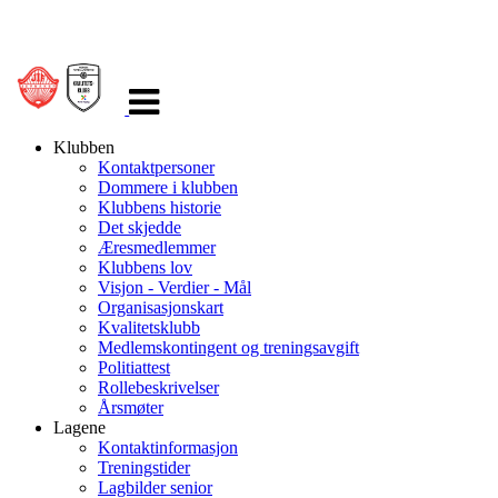
Veksle
navigasjon
Klubben
Kontaktpersoner
Dommere i klubben
Klubbens historie
Det skjedde
Æresmedlemmer
Klubbens lov
Visjon - Verdier - Mål
Organisasjonskart
Kvalitetsklubb
Medlemskontingent og treningsavgift
Politiattest
Rollebeskrivelser
Årsmøter
Lagene
Kontaktinformasjon
Treningstider
Lagbilder senior