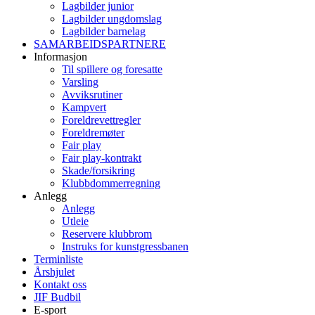
Lagbilder junior
Lagbilder ungdomslag
Lagbilder barnelag
SAMARBEIDSPARTNERE
Informasjon
Til spillere og foresatte
Varsling
Avviksrutiner
Kampvert
Foreldrevettregler
Foreldremøter
Fair play
Fair play-kontrakt
Skade/forsikring
Klubbdommerregning
Anlegg
Anlegg
Utleie
Reservere klubbrom
Instruks for kunstgressbanen
Terminliste
Årshjulet
Kontakt oss
JIF Budbil
E-sport