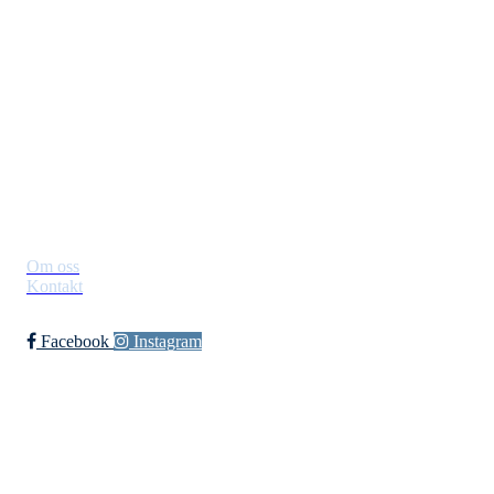
Jevnaker IF Fotball
Postboks 129, 3521 Jevnaker
Org. nr.: 971012951
leder@jif.no
Om Klubben
Om oss
Kontakt
Facebook
Instagram