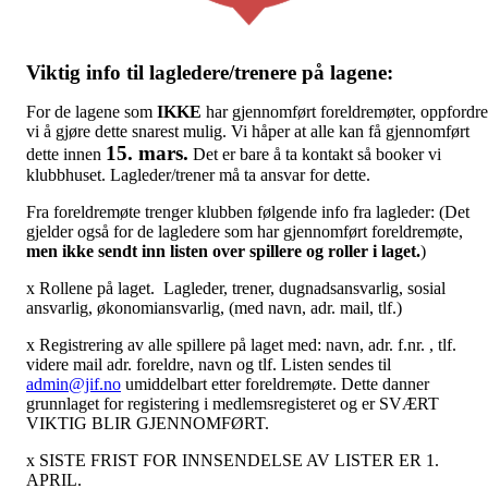
Viktig info til lagledere/trenere på lagene:
For de lagene som
IKKE
har gjennomført foreldremøter, oppfordre
vi å gjøre dette snarest mulig. Vi håper at alle kan få gjennomført
15. mars.
dette innen
Det er bare å ta kontakt så booker vi
klubbhuset. Lagleder/trener må ta ansvar for dette.
Fra foreldremøte trenger klubben følgende info fra lagleder: (Det
gjelder også for de lagledere som har gjennomført foreldremøte,
men ikke sendt inn listen over spillere og roller i laget.
)
x Rollene på laget. Lagleder, trener, dugnadsansvarlig, sosial
ansvarlig, økonomiansvarlig, (med navn, adr. mail, tlf.)
x Registrering av alle spillere på laget med: navn, adr. f.nr. , tlf.
videre mail adr. foreldre, navn og tlf. Listen sendes til
admin@jif.no
umiddelbart etter foreldremøte. Dette danner
grunnlaget for registering i medlemsregisteret og er SVÆRT
VIKTIG BLIR GJENNOMFØRT.
x SISTE FRIST FOR INNSENDELSE AV LISTER ER 1.
APRIL.