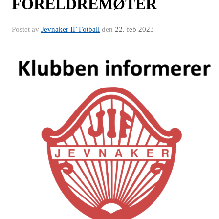
FORELDREMØTER
Postet av
Jevnaker IF Fotball
den
22. feb 2023