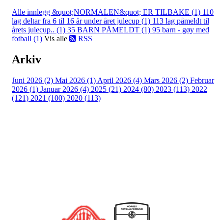
Alle innlegg
&quot;NORMALEN&quot; ER TILBAKE (1)
110
lag deltar fra 6 til 16 år under året julecup (1)
113 lag påmeldt til
årets julecup.. (1)
35 BARN PÅMELDT (1)
95 barn - gøy med
fotball (1)
Vis alle
RSS
Arkiv
Juni 2026 (2)
Mai 2026 (1)
April 2026 (4)
Mars 2026 (2)
Februar
2026 (1)
Januar 2026 (4)
2025 (21)
2024 (80)
2023 (113)
2022
(121)
2021 (100)
2020 (113)
Bli medlem i klubben!
Trykk her for innmelding