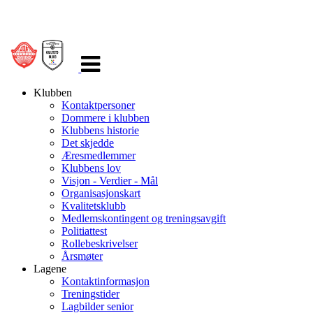
Veksle
navigasjon
Klubben
Kontaktpersoner
Dommere i klubben
Klubbens historie
Det skjedde
Æresmedlemmer
Klubbens lov
Visjon - Verdier - Mål
Organisasjonskart
Kvalitetsklubb
Medlemskontingent og treningsavgift
Politiattest
Rollebeskrivelser
Årsmøter
Lagene
Kontaktinformasjon
Treningstider
Lagbilder senior