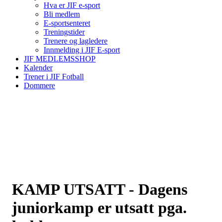
Hva er JIF e-sport
Bli medlem
E-sportsenteret
Treningstider
Trenere og lagledere
Innmelding i JIF E-sport
JIF MEDLEMSSHOP
Kalender
Trener i JIF Fotball
Dommere
KAMP UTSATT - Dagens
juniorkamp er utsatt pga.