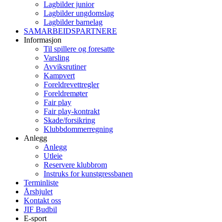
Lagbilder junior
Lagbilder ungdomslag
Lagbilder barnelag
SAMARBEIDSPARTNERE
Informasjon
Til spillere og foresatte
Varsling
Avviksrutiner
Kampvert
Foreldrevettregler
Foreldremøter
Fair play
Fair play-kontrakt
Skade/forsikring
Klubbdommerregning
Anlegg
Anlegg
Utleie
Reservere klubbrom
Instruks for kunstgressbanen
Terminliste
Årshjulet
Kontakt oss
JIF Budbil
E-sport