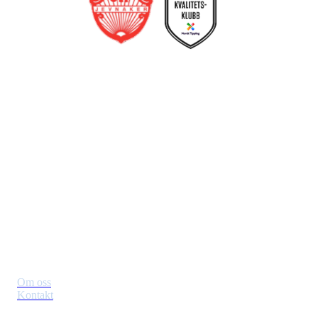
Jevnaker IF Fotball
Postboks 129, 3521 Jevnaker
Org. nr.: 971012951
leder@jif.no
Om Klubben
Om oss
Kontakt