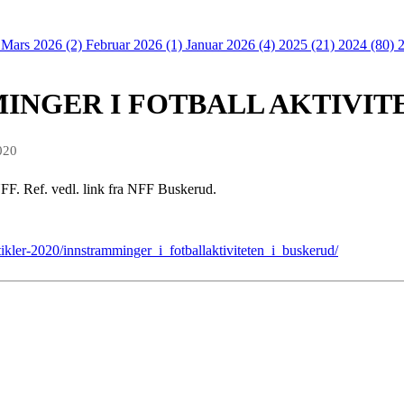
)
Mars 2026 (2)
Februar 2026 (1)
Januar 2026 (4)
2025 (21)
2024 (80)
INGER I FOTBALL AKTIVIT
020
F. Ref. vedl. link fra NFF Buskerud.
tikler-2020/innstramminger_i_fotballaktiviteten_i_buskerud/