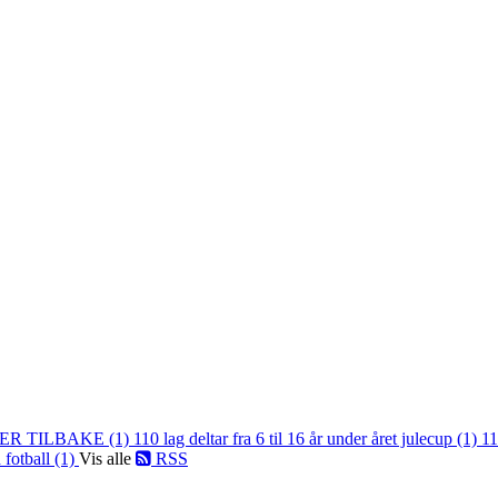
ER TILBAKE (1)
110 lag deltar fra 6 til 16 år under året julecup (1)
11
 fotball (1)
Vis alle
RSS