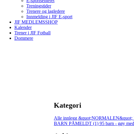
E-sportsenteret
Treningstider
Trenere og lagledere
Innmelding i JIF E-sport
JIF MEDLEMSSHOP
Kalender
Trener i JIF Fotball
Dommere
Kategori
Alle innlegg
&quot;NORMALEN&quot; 
BARN PÅMELDT (1)
95 barn - gøy med