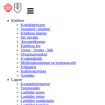
Veksle
navigasjon
Klubben
Kontaktpersoner
Dommere i klubben
Klubbens historie
Det skjedde
Æresmedlemmer
Klubbens lov
Visjon - Verdier - Mål
Organisasjonskart
Kvalitetsklubb
Medlemskontingent og treningsavgift
Politiattest
Rollebeskrivelser
Årsmøter
Lagene
Kontaktinformasjon
Treningstider
Lagbilder senior
Lagbilder junior
Lagbilder ungdomslag
Lagbilder barnelag