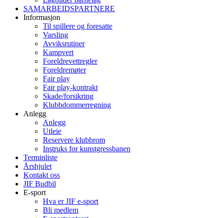
SAMARBEIDSPARTNERE
Informasjon
Til spillere og foresatte
Varsling
Avviksrutiner
Kampvert
Foreldrevettregler
Foreldremøter
Fair play
Fair play-kontrakt
Skade/forsikring
Klubbdommerregning
Anlegg
Anlegg
Utleie
Reservere klubbrom
Instruks for kunstgressbanen
Terminliste
Årshjulet
Kontakt oss
JIF Budbil
E-sport
Hva er JIF e-sport
Bli medlem