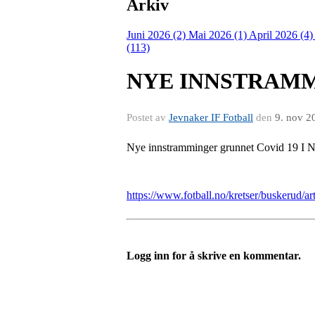
Arkiv
Juni 2026 (2)
Mai 2026 (1)
April 2026 (4
(113)
NYE INNSTRAMM
Postet av
Jevnaker IF Fotball
den
9. nov 2
Nye innstramminger grunnet Covid 19 I NF
https://www.fotball.no/kretser/buskerud/ar
Logg inn for å skrive en kommentar.