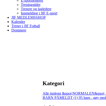
E-sportsenteret
Treningstider
Trenere og lagledere
Innmelding i JIF E-sport
JIF MEDLEMSSHOP
Kalender
Trener i JIF Fotball
Dommere
Kategori
Alle innlegg
&quot;NORMALEN&quot; 
BARN PÅMELDT (1)
95 barn - gøy med