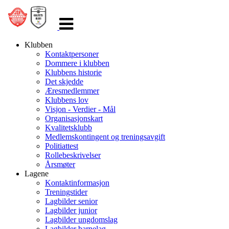
Veksle
navigasjon
Klubben
Kontaktpersoner
Dommere i klubben
Klubbens historie
Det skjedde
Æresmedlemmer
Klubbens lov
Visjon - Verdier - Mål
Organisasjonskart
Kvalitetsklubb
Medlemskontingent og treningsavgift
Politiattest
Rollebeskrivelser
Årsmøter
Lagene
Kontaktinformasjon
Treningstider
Lagbilder senior
Lagbilder junior
Lagbilder ungdomslag
Lagbilder barnelag