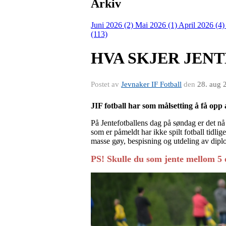
Arkiv
Juni 2026 (2)
Mai 2026 (1)
April 2026 (4
(113)
HVA SKJER JENT
Postet av
Jevnaker IF Fotball
den
28. aug 
JIF fotball har som målsetting å få opp a
På Jentefotballens dag på søndag er det n
som er påmeldt har ikke spilt fotball tidli
masse gøy, bespisning og utdeling av dip
PS! Skulle du som jente mellom 5 o