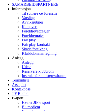
SAMARBEIDSPARTNERE
Informasjon
Til spillere og foresatte
Varsling
Avviksrutiner
Kampvert
Foreldrevettregler
Foreldremøter
Fair play
Fair play-kontrakt
Skade/forsikring
Klubbdommerregning
Anlegg
Anlegg
Utleie
Reservere klubbrom
Instruks for kunstgressbanen
Terminliste
Årshjulet
Kontakt oss
JIF Budbil
E-sport
Hva er JIF e-sport
Bli medlem