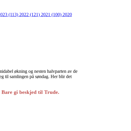
2023 (113)
2022 (121)
2021 (100)
2020
formidabel økning og nesten halvparten av de
seg til samlingen på søndag. Her blir det
 Bare gi beskjed til Trude.