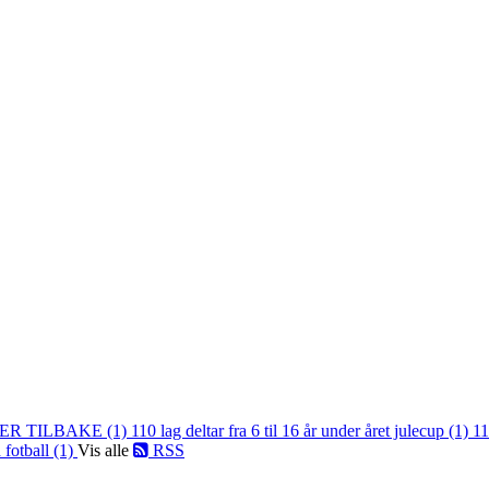
ER TILBAKE (1)
110 lag deltar fra 6 til 16 år under året julecup (1)
11
 fotball (1)
Vis alle
RSS