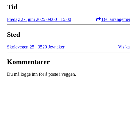
Tid
Fredag 27. juni 2025 09:00 - 15:00
Del arrangeme
Sted
Skolevegen 25
,
3520 Jevnaker
Vis ka
Kommentarer
Du må logge inn for å poste i veggen.
Bli medlem i klubben!
Trykk her for innmelding