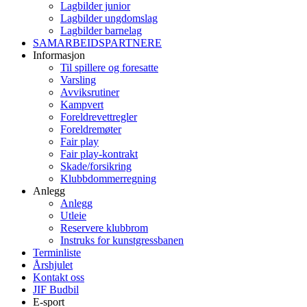
Lagbilder junior
Lagbilder ungdomslag
Lagbilder barnelag
SAMARBEIDSPARTNERE
Informasjon
Til spillere og foresatte
Varsling
Avviksrutiner
Kampvert
Foreldrevettregler
Foreldremøter
Fair play
Fair play-kontrakt
Skade/forsikring
Klubbdommerregning
Anlegg
Anlegg
Utleie
Reservere klubbrom
Instruks for kunstgressbanen
Terminliste
Årshjulet
Kontakt oss
JIF Budbil
E-sport