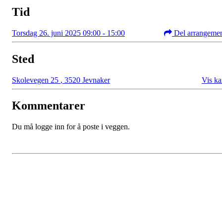
Tid
Torsdag 26. juni 2025 09:00 - 15:00
Del arrangeme
Sted
Skolevegen 25
,
3520 Jevnaker
Vis ka
Kommentarer
Du må logge inn for å poste i veggen.
Bli medlem i klubben!
Trykk her for innmelding