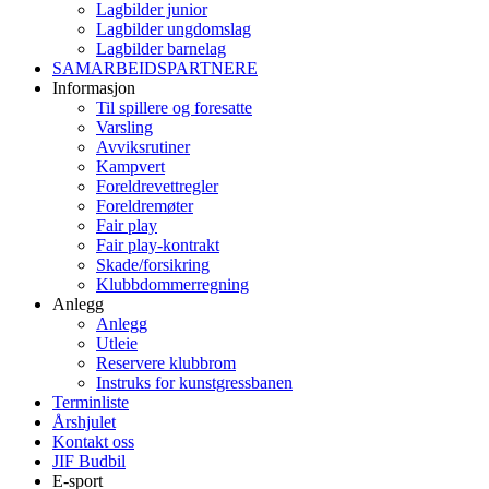
Lagbilder junior
Lagbilder ungdomslag
Lagbilder barnelag
SAMARBEIDSPARTNERE
Informasjon
Til spillere og foresatte
Varsling
Avviksrutiner
Kampvert
Foreldrevettregler
Foreldremøter
Fair play
Fair play-kontrakt
Skade/forsikring
Klubbdommerregning
Anlegg
Anlegg
Utleie
Reservere klubbrom
Instruks for kunstgressbanen
Terminliste
Årshjulet
Kontakt oss
JIF Budbil
E-sport