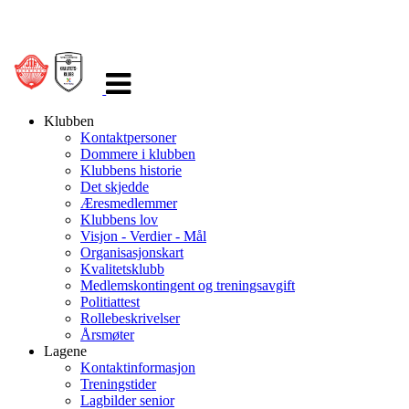
Veksle
navigasjon
Klubben
Kontaktpersoner
Dommere i klubben
Klubbens historie
Det skjedde
Æresmedlemmer
Klubbens lov
Visjon - Verdier - Mål
Organisasjonskart
Kvalitetsklubb
Medlemskontingent og treningsavgift
Politiattest
Rollebeskrivelser
Årsmøter
Lagene
Kontaktinformasjon
Treningstider
Lagbilder senior