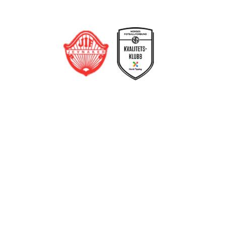
Jevnaker IF Fotball
Postboks 129, 3521 Jevnaker
Org. nr.: 971012951
leder@jif.no