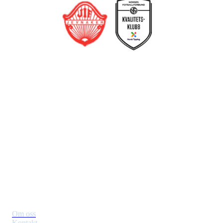
Jevnaker IF Fotball
Postboks 129, 3521 Jevnaker
Org. nr.: 971012951
leder@jif.no
Om Klubben
Om oss
Kontakt