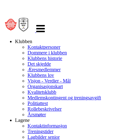
Veksle
navigasjon
Klubben
Kontaktpersoner
Dommere i klubben
Klubbens historie
Det skjedde
Æresmedlemmer
Klubbens lov
Visjon - Verdier - Mål
Organisasjonskart
Kvalitetsklubb
Medlemskontingent og treningsavgift
Politiattest
Rollebeskrivelser
Årsmøter
Lagene
Kontaktinformasjon
Treningstider
Lagbilder senior