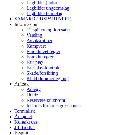
Lagbilder junior
Lagbilder ungdomslag
Lagbilder barnelag
SAMARBEIDSPARTNERE
Informasjon
Til spillere og foresatte
Varsling
Avviksrutiner
Kampvert
Foreldrevettregler
Foreldremøter
Fair play
Fair play-kontrakt
Skade/forsikring
Klubbdommerregning
Anlegg
Anlegg
Utleie
Reservere klubbrom
Instruks for kunstgressbanen
Terminliste
Årshjulet
Kontakt oss
JIF Budbil
E-sport