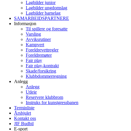
Lagbilder junior
Lagbilder ungdomslag
Lagbilder barnelag
SAMARBEIDSPARTNERE
Informasjon
Til spillere og foresatte
Varsling
Avviksrutiner
Kampvert
Foreldrevettregler
Foreldremøter
Fair play
Fair play-kontrakt
Skade/forsikring
Klubbdommerregning
Anlegg
Anlegg
Utleie
Reservere klubbrom
Instruks for kunstgressbanen
Terminliste
Årshjulet
Kontakt oss
JIF Budbil
E-sport