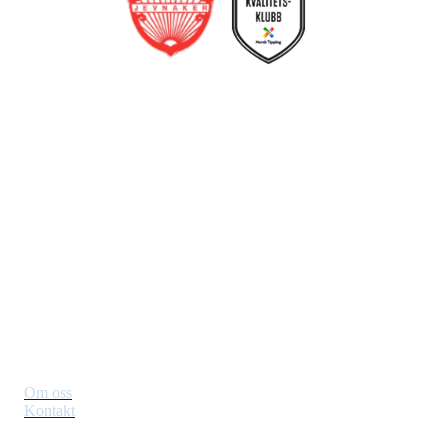
Jevnaker IF Fotball
Postboks 129, 3521 Jevnaker
Org. nr.: 971012951
leder@jif.no
Om Klubben
Om oss
Kontakt