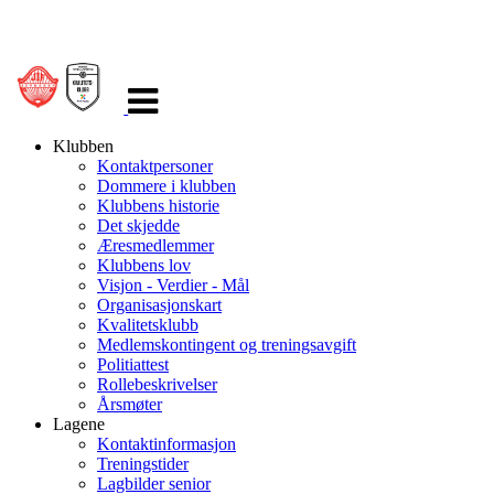
Veksle
navigasjon
Klubben
Kontaktpersoner
Dommere i klubben
Klubbens historie
Det skjedde
Æresmedlemmer
Klubbens lov
Visjon - Verdier - Mål
Organisasjonskart
Kvalitetsklubb
Medlemskontingent og treningsavgift
Politiattest
Rollebeskrivelser
Årsmøter
Lagene
Kontaktinformasjon
Treningstider
Lagbilder senior