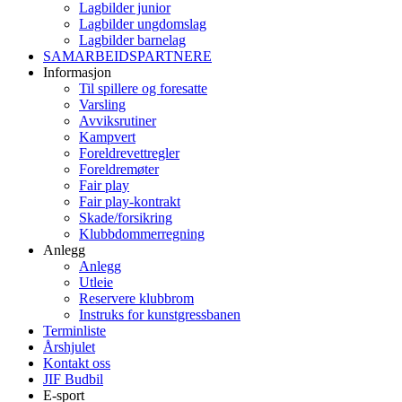
Lagbilder junior
Lagbilder ungdomslag
Lagbilder barnelag
SAMARBEIDSPARTNERE
Informasjon
Til spillere og foresatte
Varsling
Avviksrutiner
Kampvert
Foreldrevettregler
Foreldremøter
Fair play
Fair play-kontrakt
Skade/forsikring
Klubbdommerregning
Anlegg
Anlegg
Utleie
Reservere klubbrom
Instruks for kunstgressbanen
Terminliste
Årshjulet
Kontakt oss
JIF Budbil
E-sport