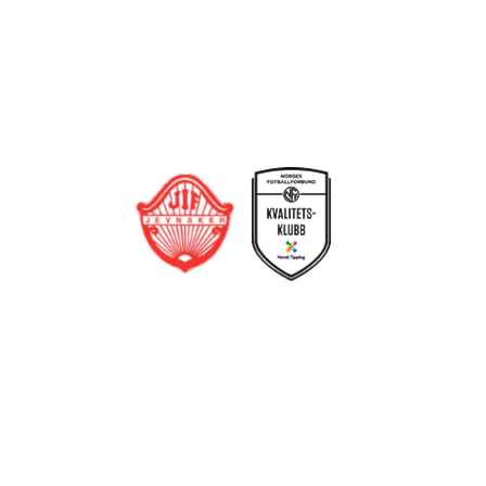
Bli medlem i klubben!
Trykk her for innmelding
Jevnaker IF Fotball
Postboks 129, 3521 Jevnaker
Org. nr.: 971012951