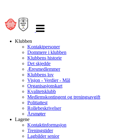
Veksle
navigasjon
Klubben
Kontaktpersoner
Dommere i klubben
Klubbens historie
Det skjedde
Æresmedlemmer
Klubbens lov
Visjon - Verdier - Mål
Organisasjonskart
Kvalitetsklubb
Medlemskontingent og treningsavgift
Politiattest
Rollebeskrivelser
Årsmøter
Lagene
Kontaktinformasjon
Treningstider
Lagbilder senior