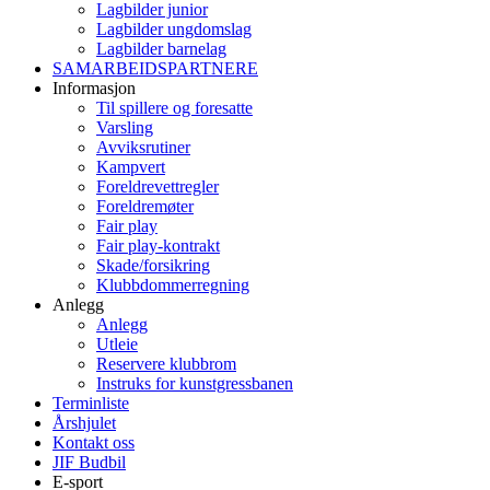
Lagbilder junior
Lagbilder ungdomslag
Lagbilder barnelag
SAMARBEIDSPARTNERE
Informasjon
Til spillere og foresatte
Varsling
Avviksrutiner
Kampvert
Foreldrevettregler
Foreldremøter
Fair play
Fair play-kontrakt
Skade/forsikring
Klubbdommerregning
Anlegg
Anlegg
Utleie
Reservere klubbrom
Instruks for kunstgressbanen
Terminliste
Årshjulet
Kontakt oss
JIF Budbil
E-sport