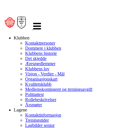
Veksle
navigasjon
Klubben
Kontaktpersoner
Dommere i klubben
Klubbens historie
Det skjedde
Æresmedlemmer
Klubbens lov
Visjon - Verdier - Mål
Organisasjonskart
Kvalitetsklubb
Medlemskontingent og treningsavgift
Politiattest
Rollebeskrivelser
Årsmøter
Lagene
Kontaktinformasjon
Treningstider
Lagbilder senior