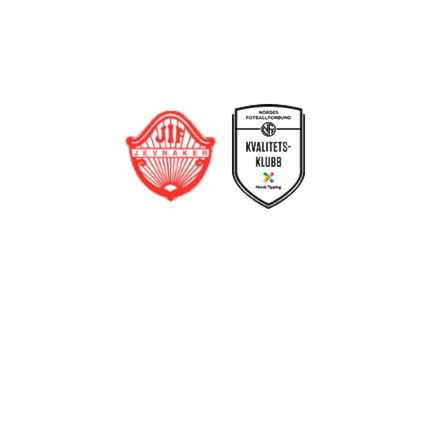
Trykk her for innmelding
Jevnaker IF Fotball
Postboks 129, 3521 Jevnaker
Org. nr.: 971012951
leder@jif.no