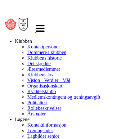
Veksle
navigasjon
Klubben
Kontaktpersoner
Dommere i klubben
Klubbens historie
Det skjedde
Æresmedlemmer
Klubbens lov
Visjon - Verdier - Mål
Organisasjonskart
Kvalitetsklubb
Medlemskontingent og treningsavgift
Politiattest
Rollebeskrivelser
Årsmøter
Lagene
Kontaktinformasjon
Treningstider
Lagbilder senior