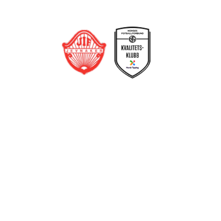
Jevnaker IF Fotball
Postboks 129, 3521 Jevnaker
Org. nr.: 971012951
leder@jif.no