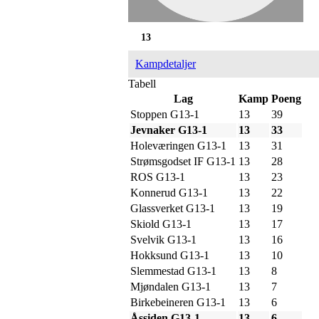
13
Kampdetaljer
Tabell
Lag
Kamp
Poeng
Stoppen G13-1
13
39
Jevnaker G13-1
13
33
Holeværingen G13-1
13
31
Strømsgodset IF G13-1
13
28
ROS G13-1
13
23
Konnerud G13-1
13
22
Glassverket G13-1
13
19
Skiold G13-1
13
17
Svelvik G13-1
13
16
Hokksund G13-1
13
10
Slemmestad G13-1
13
8
Mjøndalen G13-1
13
7
Birkebeineren G13-1
13
6
Åssiden G13-1
13
6