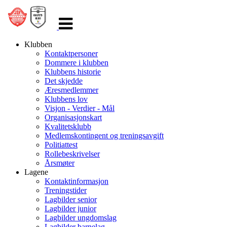
Veksle
navigasjon
Klubben
Kontaktpersoner
Dommere i klubben
Klubbens historie
Det skjedde
Æresmedlemmer
Klubbens lov
Visjon - Verdier - Mål
Organisasjonskart
Kvalitetsklubb
Medlemskontingent og treningsavgift
Politiattest
Rollebeskrivelser
Årsmøter
Lagene
Kontaktinformasjon
Treningstider
Lagbilder senior
Lagbilder junior
Lagbilder ungdomslag
Lagbilder barnelag