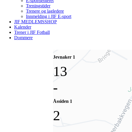
E-sportsenteret
Treningstider
Trenere og lagledere
Innmelding i JIF E-sport
JIF MEDLEMSSHOP
Kalender
Trener i JIF Fotball
Dommere
Jevnaker 1
13
-
Åssiden 1
2