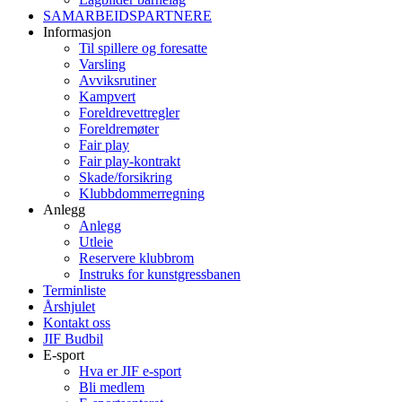
SAMARBEIDSPARTNERE
Informasjon
Til spillere og foresatte
Varsling
Avviksrutiner
Kampvert
Foreldrevettregler
Foreldremøter
Fair play
Fair play-kontrakt
Skade/forsikring
Klubbdommerregning
Anlegg
Anlegg
Utleie
Reservere klubbrom
Instruks for kunstgressbanen
Terminliste
Årshjulet
Kontakt oss
JIF Budbil
E-sport
Hva er JIF e-sport
Bli medlem