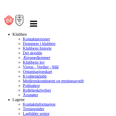
Veksle
navigasjon
Klubben
Kontaktpersoner
Dommere i klubben
Klubbens historie
Det skjedde
Æresmedlemmer
Klubbens lov
Visjon - Verdier - Mål
Organisasjonskart
Kvalitetsklubb
Medlemskontingent og treningsavgift
Politiattest
Rollebeskrivelser
Årsmøter
Lagene
Kontaktinformasjon
Treningstider
Lagbilder senior