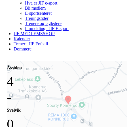
Hva er JIF e-sport
Bli medlem
E-sportsenteret
Treningstider
Trenere og lagledere
Innmelding i JIF E-sport
JIF MEDLEMSSHOP
Kalender
Trener i JIF Fotball
Dommere
Åssiden
4
-
Svelvik
0