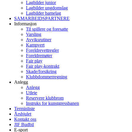
Lagbilder junior
Lagbilder ungdomslag
Lagbilder barnelag
SAMARBEIDSPARTNERE
Informasjon
Til spillere og foresatte
Varsling
Avviksrutiner
Kampvert
Foreldrevettregler
Foreldremøter
Fair play
Fair play-kontrakt
Skade/forsikring
Klubbdommerregning
Anlegg
Anlegg
Utleie
Reservere klubbrom
Instruks for kunstgressbanen
Terminliste
Årshjulet
Kontakt oss
JIF Budbil
E-sport