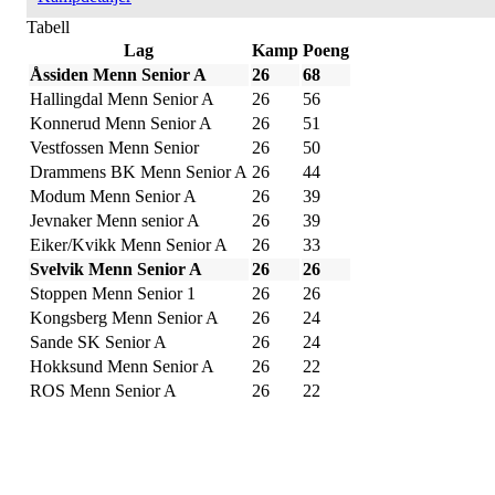
Tabell
Lag
Kamp
Poeng
Åssiden Menn Senior A
26
68
Hallingdal Menn Senior A
26
56
Konnerud Menn Senior A
26
51
Vestfossen Menn Senior
26
50
Drammens BK Menn Senior A
26
44
Modum Menn Senior A
26
39
Jevnaker Menn senior A
26
39
Eiker/Kvikk Menn Senior A
26
33
Svelvik Menn Senior A
26
26
Stoppen Menn Senior 1
26
26
Kongsberg Menn Senior A
26
24
Sande SK Senior A
26
24
Hokksund Menn Senior A
26
22
ROS Menn Senior A
26
22
Bli medlem i klubben!