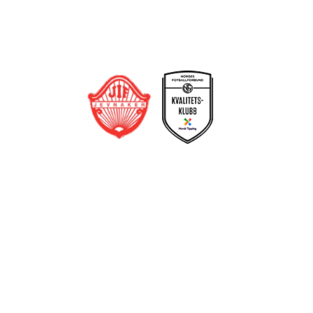
Trykk her for innmelding
Jevnaker IF Fotball
Postboks 129, 3521 Jevnaker
Org. nr.: 971012951
leder@jif.no