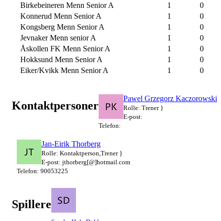
Birkebeineren Menn Senior A
1
0
Konnerud Menn Senior A
1
0
Kongsberg Menn Senior A
1
0
Jevnaker Menn senior A
1
0
Åskollen FK Menn Senior A
1
0
Hokksund Menn Senior A
1
0
Eiker/Kvikk Menn Senior A
1
0
Pawel Grzegorz Kaczorowski
Kontaktpersoner
Rolle: Trener }
E-post:
Telefon:
Jan-Eirik Thorberg
Rolle: Kontaktperson,Trener }
E-post: jthorberg[@]hotmail.com
Telefon: 90053225
Spillere