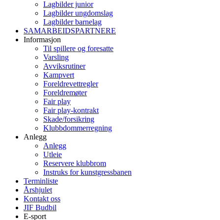
Lagbilder junior
Lagbilder ungdomslag
Lagbilder barnelag
SAMARBEIDSPARTNERE
Informasjon
Til spillere og foresatte
Varsling
Avviksrutiner
Kampvert
Foreldrevettregler
Foreldremøter
Fair play
Fair play-kontrakt
Skade/forsikring
Klubbdommerregning
Anlegg
Anlegg
Utleie
Reservere klubbrom
Instruks for kunstgressbanen
Terminliste
Årshjulet
Kontakt oss
JIF Budbil
E-sport