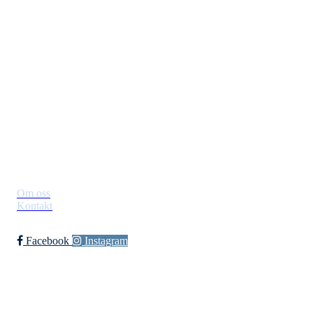
Jevnaker IF Fotball
Postboks 129, 3521 Jevnaker
Org. nr.: 971012951
leder@jif.no
Om Klubben
Om oss
Kontakt
Facebook
Instagram