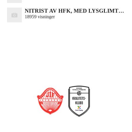
NITRIST AV HFK, MED LYSGLIMT…
18959 visninger
Bli medlem i klubben!
Trykk her for innmelding