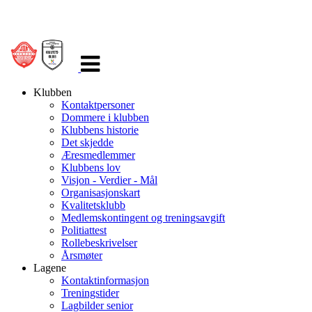
Veksle
navigasjon
Klubben
Kontaktpersoner
Dommere i klubben
Klubbens historie
Det skjedde
Æresmedlemmer
Klubbens lov
Visjon - Verdier - Mål
Organisasjonskart
Kvalitetsklubb
Medlemskontingent og treningsavgift
Politiattest
Rollebeskrivelser
Årsmøter
Lagene
Kontaktinformasjon
Treningstider
Lagbilder senior