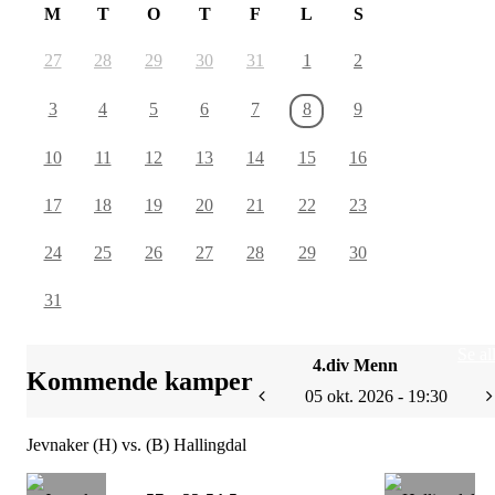
M
T
O
T
F
L
S
27
28
29
30
31
1
2
3
4
5
6
7
8
9
10
11
12
13
14
15
16
17
18
19
20
21
22
23
24
25
26
27
28
29
30
31
Se al
4.div Menn
Kommende kamper
05 okt. 2026 - 19:30
Jevnaker (H) vs. (B) Hallingdal