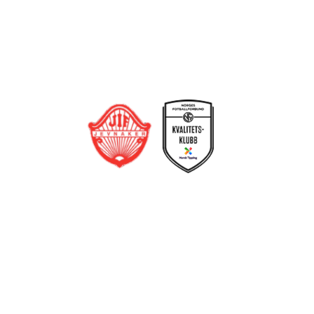
Bli medlem i klubben!
Trykk her for innmelding
Jevnaker IF Fotball
Postboks 129, 3521 Jevnaker
Org. nr.: 971012951