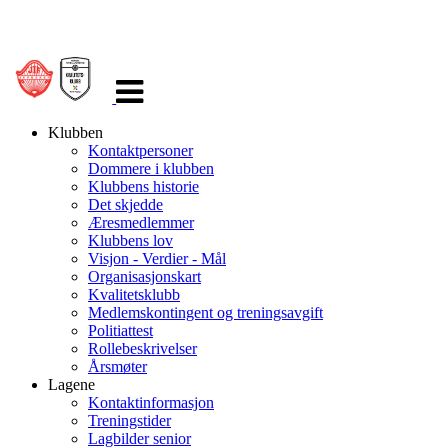
Veksle
navigasjon
Klubben
Kontaktpersoner
Dommere i klubben
Klubbens historie
Det skjedde
Æresmedlemmer
Klubbens lov
Visjon - Verdier - Mål
Organisasjonskart
Kvalitetsklubb
Medlemskontingent og treningsavgift
Politiattest
Rollebeskrivelser
Årsmøter
Lagene
Kontaktinformasjon
Treningstider
Lagbilder senior