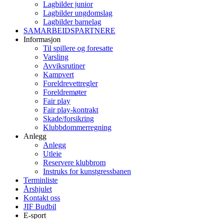
Lagbilder junior
Lagbilder ungdomslag
Lagbilder barnelag
SAMARBEIDSPARTNERE
Informasjon
Til spillere og foresatte
Varsling
Avviksrutiner
Kampvert
Foreldrevettregler
Foreldremøter
Fair play
Fair play-kontrakt
Skade/forsikring
Klubbdommerregning
Anlegg
Anlegg
Utleie
Reservere klubbrom
Instruks for kunstgressbanen
Terminliste
Årshjulet
Kontakt oss
JIF Budbil
E-sport