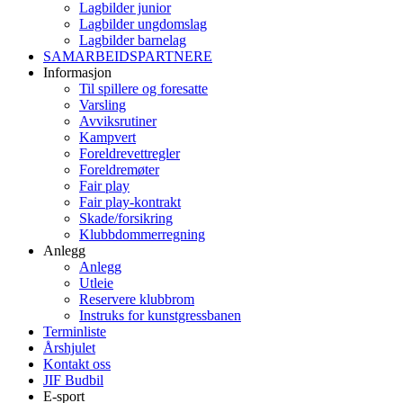
Lagbilder junior
Lagbilder ungdomslag
Lagbilder barnelag
SAMARBEIDSPARTNERE
Informasjon
Til spillere og foresatte
Varsling
Avviksrutiner
Kampvert
Foreldrevettregler
Foreldremøter
Fair play
Fair play-kontrakt
Skade/forsikring
Klubbdommerregning
Anlegg
Anlegg
Utleie
Reservere klubbrom
Instruks for kunstgressbanen
Terminliste
Årshjulet
Kontakt oss
JIF Budbil
E-sport