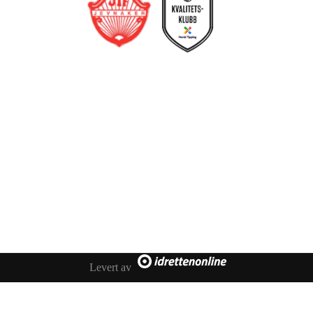
Jevnaker IF Fotball
Postboks 129, 3521 Jevnaker
Org. nr.: 971012951
leder@jif.no
Om Klubben
Levert av
Om oss
Kontakt