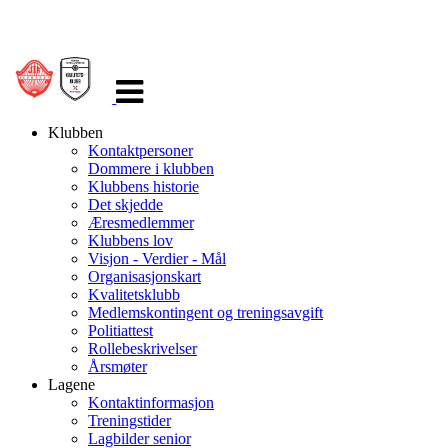
Veksle
navigasjon
Klubben
Kontaktpersoner
Dommere i klubben
Klubbens historie
Det skjedde
Æresmedlemmer
Klubbens lov
Visjon - Verdier - Mål
Organisasjonskart
Kvalitetsklubb
Medlemskontingent og treningsavgift
Politiattest
Rollebeskrivelser
Årsmøter
Lagene
Kontaktinformasjon
Treningstider
Lagbilder senior