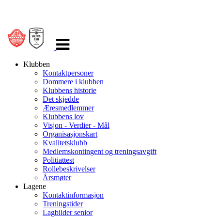
Veksle
navigasjon
Klubben
Kontaktpersoner
Dommere i klubben
Klubbens historie
Det skjedde
Æresmedlemmer
Klubbens lov
Visjon - Verdier - Mål
Organisasjonskart
Kvalitetsklubb
Medlemskontingent og treningsavgift
Politiattest
Rollebeskrivelser
Årsmøter
Lagene
Kontaktinformasjon
Treningstider
Lagbilder senior