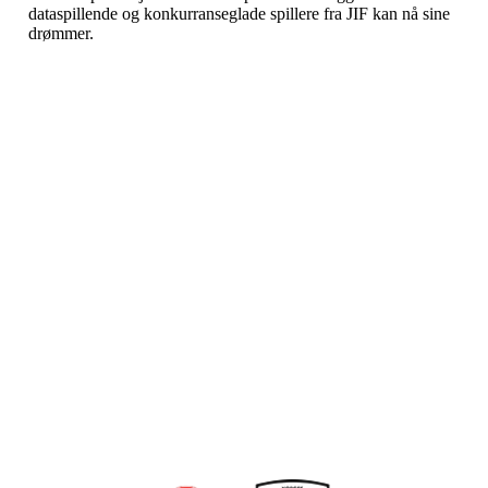
dataspillende og konkurranseglade spillere fra JIF kan nå sine
drømmer.
Bli medlem i klubben!
Trykk her for innmelding