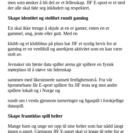
men som ønsker å bli del av et fellesskap. JIF E-sport er et sted
der alle skal føle seg inkludert og respektert.
Skape identitet og stolthet rundt gaming
En skal ikke trenge å skjule at en er gamer, enten en er
gammel, ung, jente eller gutt. Med en
klubb og et klubbhus på plass har JIF et synlig bevis for at
gaming er en verdifull og anerkjent aktivitet som en kan være
stolt av.
Jevnaker sin første data spiller arena gir spillere en fysisk
møteplass til å utøve sin lidenskap
sammen med likesinnede uansett ferdighetsnivå. Fra vår
hjemmebane får E-sport spillere fra JIF testa seg mot andre
spillere lokalt og i Norge og
rundt om i verda gjennom turneringer og ligaspill i forskjellige
dataspill.
Skape framtidas spill helter
Mange barn og unge ser opp til sine helter som har nådd langt
innen e-sport. Gjennom JIF E-sport skal vi legge til rette for at