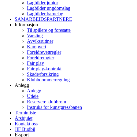
Lagbilder junior
Lagbilder ungdomslag
Lagbilder barnelag
SAMARBEIDSPARTNERE
Informasjon
Til spillere og foresatte
Varsling
Avviksrutiner
Kampvert
Foreldrevettregler
Foreldremøter
Fair play
Fair play-kontrakt
Skade/forsikring
Klubbdommerregning
Anlegg
Anlegg
Utleie
Reservere klubbrom
Instruks for kunstgressbanen
Terminliste
Årshjulet
Kontakt oss
JIF Budbil
E-sport