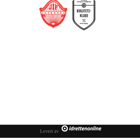
Jevnaker IF Fotball
Postboks 129, 3521 Jevnaker
Org. nr.: 971012951
leder@jif.no
Om Klubben
Levert av
Om oss
Kontakt