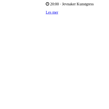
20:00
· Jevnaker Kunstgress
Les mer
Bli medlem i klubben!
Trykk her for innmelding