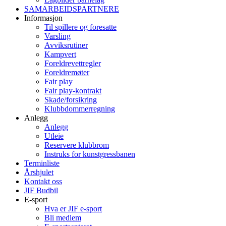
SAMARBEIDSPARTNERE
Informasjon
Til spillere og foresatte
Varsling
Avviksrutiner
Kampvert
Foreldrevettregler
Foreldremøter
Fair play
Fair play-kontrakt
Skade/forsikring
Klubbdommerregning
Anlegg
Anlegg
Utleie
Reservere klubbrom
Instruks for kunstgressbanen
Terminliste
Årshjulet
Kontakt oss
JIF Budbil
E-sport
Hva er JIF e-sport
Bli medlem