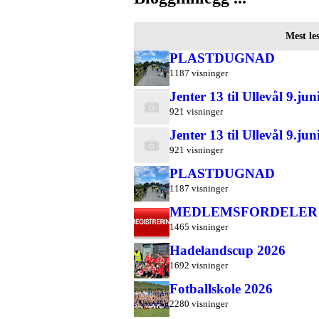
Mest les
PLASTDUGNAD
1187 visninger
Jenter 13 til Ullevål 9.jun
921 visninger
Jenter 13 til Ullevål 9.jun
921 visninger
PLASTDUGNAD
1187 visninger
MEDLEMSFORDELER
1465 visninger
Hadelandscup 2026
1692 visninger
Fotballskole 2026
2280 visninger