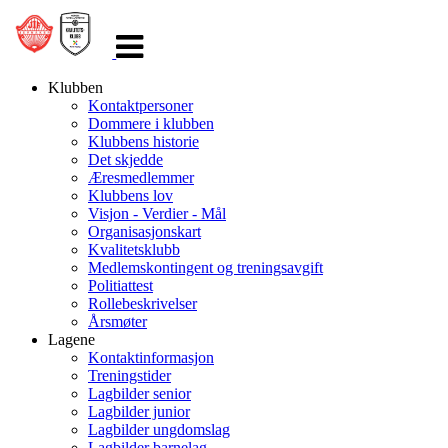
Veksle
navigasjon
Klubben
Kontaktpersoner
Dommere i klubben
Klubbens historie
Det skjedde
Æresmedlemmer
Klubbens lov
Visjon - Verdier - Mål
Organisasjonskart
Kvalitetsklubb
Medlemskontingent og treningsavgift
Politiattest
Rollebeskrivelser
Årsmøter
Lagene
Kontaktinformasjon
Treningstider
Lagbilder senior
Lagbilder junior
Lagbilder ungdomslag
Lagbilder barnelag