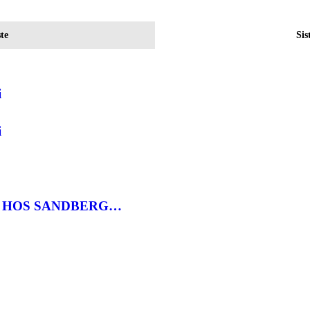
te
Sis
i
i
 HOS SANDBERG…