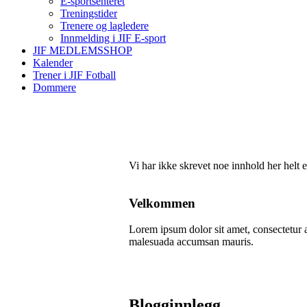
E-sportsenteret
Treningstider
Trenere og lagledere
Innmelding i JIF E-sport
JIF MEDLEMSSHOP
Kalender
Trener i JIF Fotball
Dommere
Vi har ikke skrevet noe innhold her helt 
Velkommen
Lorem ipsum dolor sit amet, consectetur ad
malesuada accumsan mauris.
Blogginnlegg ...