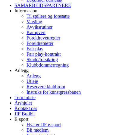
SAMARBEIDSPARTNERE
Informasjon
Til spillere og foresatte
Varsling
Avviksrutiner
Kampvert
Foreldrevettregler
Foreldremøter
Fair play
Fair play-kontrakt
Skade/forsikring
Klubbdommerregning
Anlegg
Anlegg
Utleie
Reservere klubbrom
Instruks for kunstgressbanen
Terminliste
Årshjulet
Kontakt oss
JIF Budbil
E-sport
Hva er JIF e-sport
Bli medlem