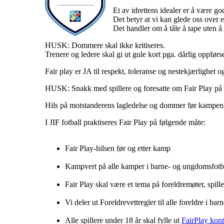
Et av idrettens idealer er å være g
Det betyr at vi kan glede oss over 
Det handler om å tåle å tape uten å
HUSK: Dommere skal ikke kritiseres.
Trenere og ledere skal gi ut gule kort pga. dårlig oppførs
Fair play er JA til respekt, toleranse og nestekjærlighet
HUSK: Snakk med spillere og foresatte om Fair Play på s
Hils på motstanderens lagledelse og dommer før kampen. U
I JIF fotball praktiseres Fair Play på følgende måte:
Fair Play-hilsen før og etter kamp
Kampvert på alle kamper i barne- og ungdomsfotb
Fair Play skal være et tema på foreldremøter, spill
Vi deler ut Foreldrevettregler til alle foreldre i bar
Alle spillere under 18 år skal fylle ut
FairPlay kont