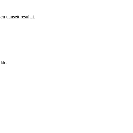
n uansett resultat.
lde.