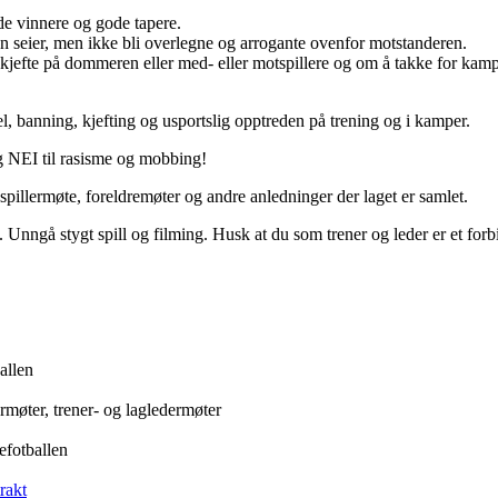
ode vinnere og gode tapere.
en seier, men ikke bli overlegne og arrogante ovenfor motstanderen.
 kjefte på dommeren eller med- eller motspillere og om å takke for kampe
el, banning, kjefting og usportslig opptreden på trening og i kamper.
 og NEI til rasisme og mobbing!
pillermøte, foreldremøter og andre anledninger der laget er samlet.
nngå stygt spill og filming. Husk at du som trener og leder er et forbi
allen
ermøter, trener- og lagledermøter
nefotballen
rakt