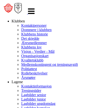
Veksle
navigasjon
Klubben
Kontaktpersoner
Dommere i klubben
Klubbens historie
Det skjedde
Æresmedlemmer
Klubbens lov
Visjon - Verdier - Mål
Organisasjonskart
Kvalitetsklubb
Medlemskontingent og treningsavgift
Politiattest
Rollebeskrivelser
Årsmøter
Lagene
Kontaktinformasjon
Treningstider
Lagbilder senior
Lagbilder junior
Lagbilder ungdomslag
Lagbilder barnelag