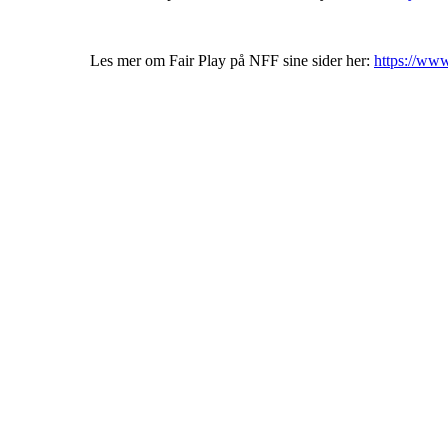
Les mer om Fair Play på NFF sine sider her:
https://www.
Bli medlem i klubben!
Trykk her for innmelding