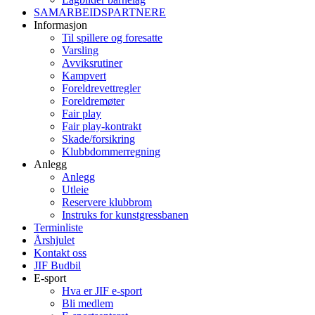
SAMARBEIDSPARTNERE
Informasjon
Til spillere og foresatte
Varsling
Avviksrutiner
Kampvert
Foreldrevettregler
Foreldremøter
Fair play
Fair play-kontrakt
Skade/forsikring
Klubbdommerregning
Anlegg
Anlegg
Utleie
Reservere klubbrom
Instruks for kunstgressbanen
Terminliste
Årshjulet
Kontakt oss
JIF Budbil
E-sport
Hva er JIF e-sport
Bli medlem