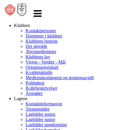
Veksle
navigasjon
Klubben
Kontaktpersoner
Dommere i klubben
Klubbens historie
Det skjedde
Æresmedlemmer
Klubbens lov
Visjon - Verdier - Mål
Organisasjonskart
Kvalitetsklubb
Medlemskontingent og treningsavgift
Politiattest
Rollebeskrivelser
Årsmøter
Lagene
Kontaktinformasjon
Treningstider
Lagbilder senior
Lagbilder junior
Lagbilder ungdomslag
Lagbilder barnelag