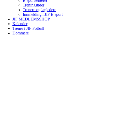
E-sportsenteret
Treningstider
Trenere og lagledere
Innmelding i JIF E-sport
JIF MEDLEMSSHOP
Kalender
Trener i JIF Fotball
Dommere
Bli medlem i klubben!
Trykk her for innmelding