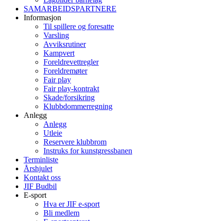
SAMARBEIDSPARTNERE
Informasjon
Til spillere og foresatte
Varsling
Avviksrutiner
Kampvert
Foreldrevettregler
Foreldremøter
Fair play
Fair play-kontrakt
Skade/forsikring
Klubbdommerregning
Anlegg
Anlegg
Utleie
Reservere klubbrom
Instruks for kunstgressbanen
Terminliste
Årshjulet
Kontakt oss
JIF Budbil
E-sport
Hva er JIF e-sport
Bli medlem