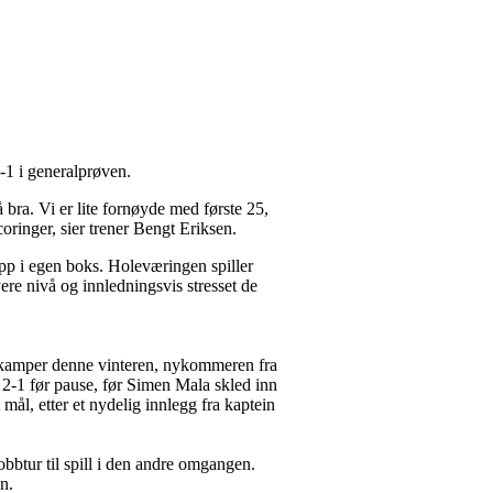
4-1 i generalprøven.
å bra. Vi er lite fornøyde med første 25,
coringer, sier trener Bengt Eriksen.
 opp i egen boks. Holeværingen spiller
yere nivå og innledningsvis stresset de
ngskamper denne vinteren, nykommeren fra
 2-1 før pause, før Simen Mala skled inn
 mål, etter et nydelig innlegg fra kaptein
btur til spill i den andre omgangen.
pen.