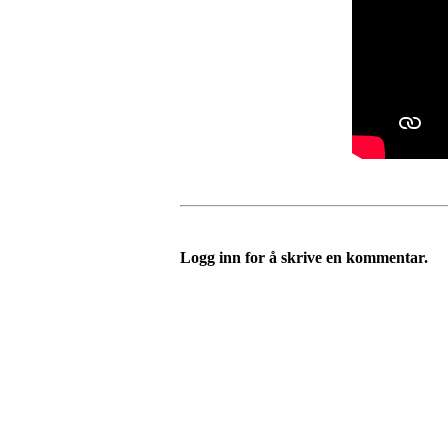
Logg inn for å skrive en kommentar.
Bli medlem i klubben!
Trykk her for innmelding