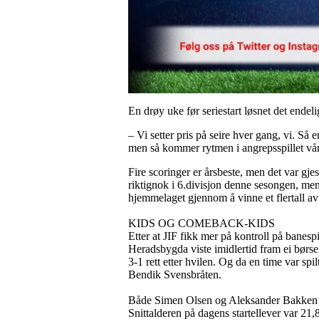
En drøy uke før seriestart løsnet det endel
– Vi setter pris på seire hver gang, vi. Så 
men så kommer rytmen i angrepsspillet vårt 
Fire scoringer er årsbeste, men det var gje
riktignok i 6.divisjon denne sesongen, men s
hjemmelaget gjennom å vinne et flertall 
KIDS OG COMEBACK-KIDS
Etter at JIF fikk mer på kontroll på banes
Heradsbygda viste imidlertid fram ei børs
3-1 rett etter hvilen. Og da en time var spi
Bendik Svensbråten.
Både Simen Olsen og Aleksander Bakken Tv
Snittalderen på dagens startellever var 21,8