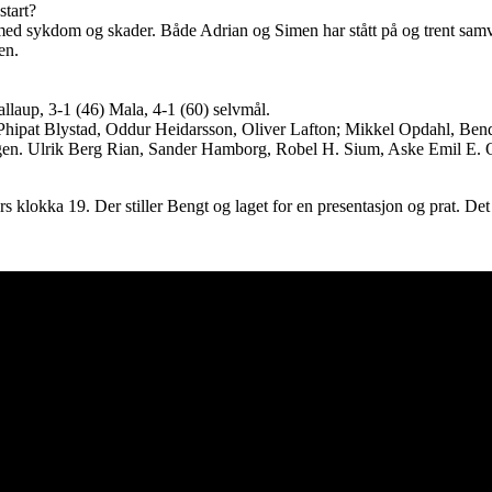
start?
e med sykdom og skader. Både Adrian og Simen har stått på og trent samvi
en.
allaup, 3-1 (46) Mala, 4-1 (60) selvmål.
Phipat Blystad, Oddur Heidarsson, Oliver Lafton; Mikkel Opdahl, Be
gen. Ulrik Berg Rian, Sander Hamborg, Robel H. Sium, Aske Emil E. O
 klokka 19. Der stiller Bengt og laget for en presentasjon og prat. Det 