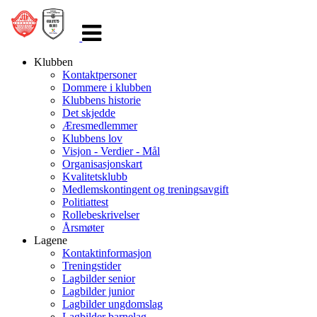
Veksle
navigasjon
Klubben
Kontaktpersoner
Dommere i klubben
Klubbens historie
Det skjedde
Æresmedlemmer
Klubbens lov
Visjon - Verdier - Mål
Organisasjonskart
Kvalitetsklubb
Medlemskontingent og treningsavgift
Politiattest
Rollebeskrivelser
Årsmøter
Lagene
Kontaktinformasjon
Treningstider
Lagbilder senior
Lagbilder junior
Lagbilder ungdomslag
Lagbilder barnelag