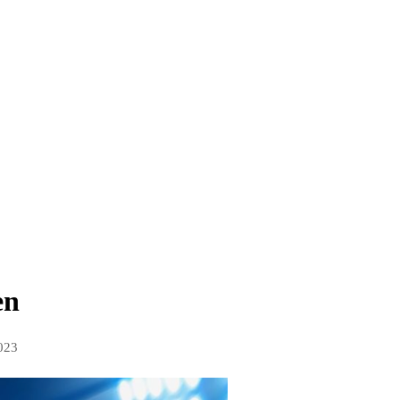
en
023