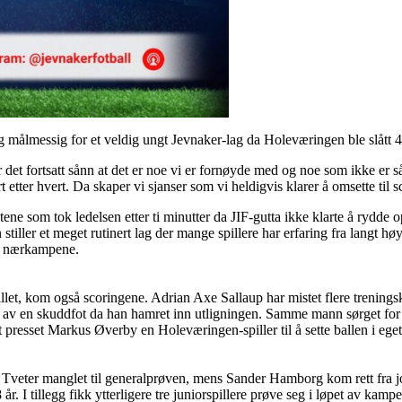
ig målmessig for et veldig ungt Jevnaker-lag da Holeværingen ble slått 
er det fortsatt sånn at det er noe vi er fornøyde med og noe som ikke er s
etter hvert. Da skaper vi sjanser som vi heldigvis klarer å omsette til s
stene som tok ledelsen etter ti minutter da JIF-gutta ikke klarte å rydde
tiller et meget rutinert lag der mange spillere har erfaring fra langt hø
av nærkampene.
pillet, kom også scoringene. Adrian Axe Sallaup har mistet flere treni
e av en skuddfot da han hamret inn utligningen. Samme mann sørget for
lt presset Markus Øverby en Holeværingen-spiller til å sette ballen i eget
eter manglet til generalprøven, mens Sander Hamborg kom rett fra job
 år. I tillegg fikk ytterligere tre juniorspillere prøve seg i løpet av kam