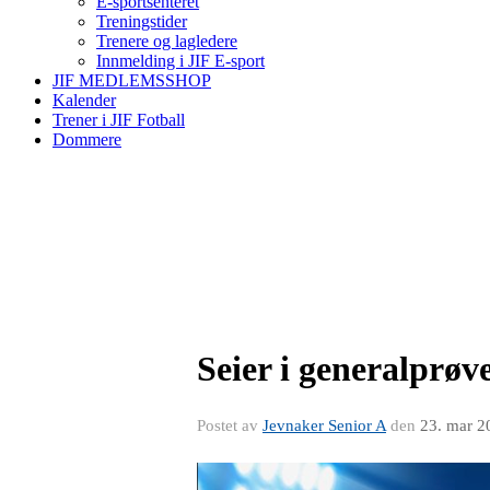
E-sportsenteret
Treningstider
Trenere og lagledere
Innmelding i JIF E-sport
JIF MEDLEMSSHOP
Kalender
Trener i JIF Fotball
Dommere
Seier i generalprøv
Postet av
Jevnaker Senior A
den
23. mar 2