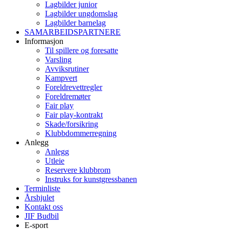
Lagbilder junior
Lagbilder ungdomslag
Lagbilder barnelag
SAMARBEIDSPARTNERE
Informasjon
Til spillere og foresatte
Varsling
Avviksrutiner
Kampvert
Foreldrevettregler
Foreldremøter
Fair play
Fair play-kontrakt
Skade/forsikring
Klubbdommerregning
Anlegg
Anlegg
Utleie
Reservere klubbrom
Instruks for kunstgressbanen
Terminliste
Årshjulet
Kontakt oss
JIF Budbil
E-sport