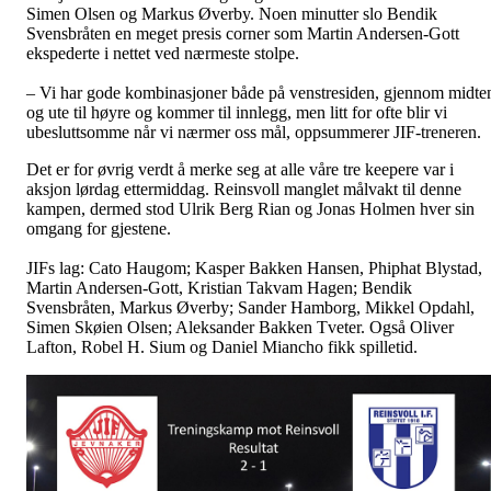
Simen Olsen og Markus Øverby. Noen minutter slo Bendik
Svensbråten en meget presis corner som Martin Andersen-Gott
ekspederte i nettet ved nærmeste stolpe.
– Vi har gode kombinasjoner både på venstresiden, gjennom midte
og ute til høyre og kommer til innlegg, men litt for ofte blir vi
ubesluttsomme når vi nærmer oss mål, oppsummerer JIF-treneren.
Det er for øvrig verdt å merke seg at alle våre tre keepere var i
aksjon
lørdag ettermiddag
. Reinsvoll manglet målvakt til denne
kampen, dermed stod Ulrik Berg Rian og Jonas Holmen hver sin
omgang for gjestene.
JIFs lag: Cato Haugom; Kasper Bakken Hansen, Phiphat Blystad,
Martin Andersen-Gott, Kristian Takvam Hagen; Bendik
Svensbråten, Markus Øverby; Sander Hamborg, Mikkel Opdahl,
Simen Skøien Olsen; Aleksander Bakken Tveter. Også Oliver
Lafton, Robel H. Sium og Daniel Miancho fikk spilletid.