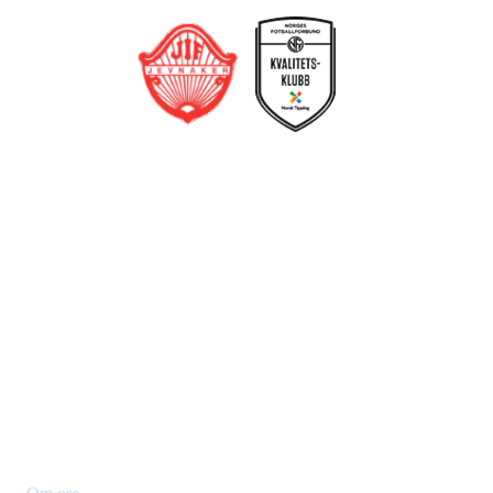
Jevnaker IF Fotball
Postboks 129, 3521 Jevnaker
Org. nr.: 971012951
leder@jif.no
Om Klubben