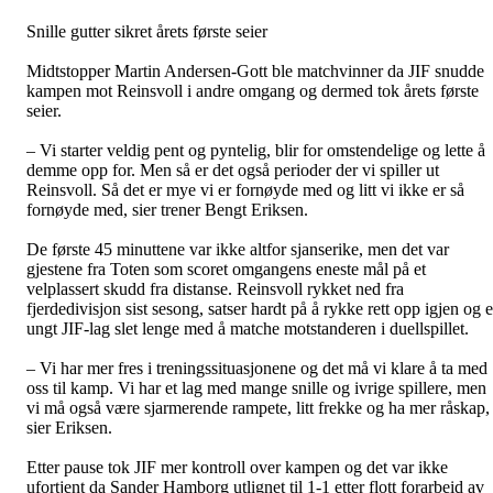
Snille gutter sikret årets første seier
Midtstopper Martin Andersen-Gott ble matchvinner da JIF snudde
kampen mot Reinsvoll i andre omgang og dermed tok årets første
seier.
– Vi starter veldig pent og pyntelig, blir for omstendelige og lette å
demme opp for. Men så er det også perioder der vi spiller ut
Reinsvoll. Så det er mye vi er fornøyde med og litt vi ikke er så
fornøyde med, sier trener Bengt Eriksen.
De første 45 minuttene var ikke altfor sjanserike, men det var
gjestene fra Toten som scoret omgangens eneste mål på et
velplassert skudd fra distanse. Reinsvoll rykket ned fra
fjerdedivisjon sist sesong, satser hardt på å rykke rett opp igjen og e
ungt JIF-lag slet lenge med å matche motstanderen i duellspillet.
– Vi har mer fres i treningssituasjonene og det må vi klare å ta med
oss til kamp. Vi har et lag med mange snille og ivrige spillere, men
vi må også være sjarmerende rampete, litt frekke og ha mer råskap,
sier Eriksen.
Etter pause tok JIF mer kontroll over kampen og det var ikke
ufortjent da Sander Hamborg utlignet til 1-1 etter flott forarbeid av