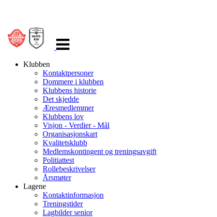
Veksle
navigasjon
Klubben
Kontaktpersoner
Dommere i klubben
Klubbens historie
Det skjedde
Æresmedlemmer
Klubbens lov
Visjon - Verdier - Mål
Organisasjonskart
Kvalitetsklubb
Medlemskontingent og treningsavgift
Politiattest
Rollebeskrivelser
Årsmøter
Lagene
Kontaktinformasjon
Treningstider
Lagbilder senior